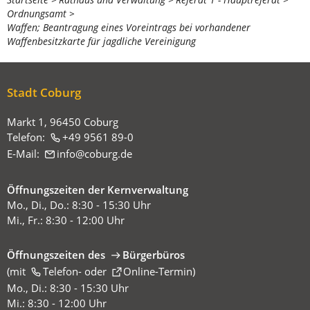
Sie
Ordnungsamt
befinden
Waffen; Beantragung eines Voreintrags bei vorhandener
sich
Waffenbesitzkarte für jagdliche Vereinigung
hier:
Stadt Coburg
Markt 1, 96450 Coburg
Telefon:
+49 9561 89-0
E-Mail:
info
coburg
de
Öffnungszeiten der Kernverwaltung
Mo., Di., Do.: 8:30 - 15:30 Uhr
Mi., Fr.: 8:30 - 12:00 Uhr
Öffnungszeiten des
Bürgerbüros
(mit
(Öffnet
Telefon-
oder
Online-Termin
)
in
Mo., Di.: 8:30 - 15:30 Uhr
einem
Mi.: 8:30 - 12:00 Uhr