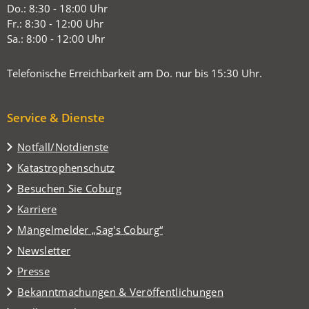
neuen
Do.: 8:30 - 18:00 Uhr
Tab)
Fr.: 8:30 - 12:00 Uhr
Sa.: 8:00 - 12:00 Uhr
Telefonische Erreichbarkeit am Do. nur bis 15:30 Uhr.
Service & Dienste
Notfall/Notdienste
Katastrophenschutz
(Öffnet
Besuchen Sie Coburg
in
Karriere
einem
(Öffnet
Mängelmelder „Sag's Coburg“
neuen
in
Tab)
Newsletter
einem
Presse
neuen
Tab)
Bekanntmachungen & Veröffentlichungen