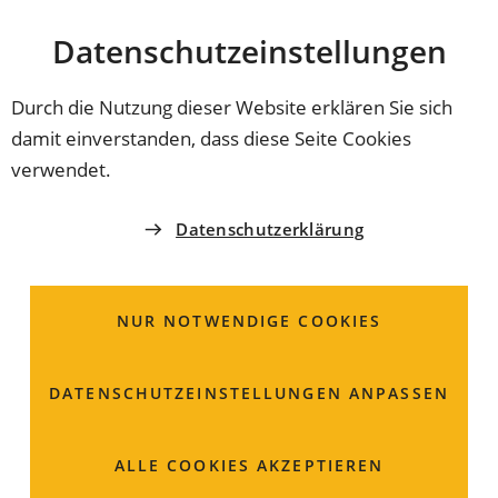
Stadt
INHALT ANSPRINGEN
Datenschutz­einstellungen
Coburg
Durch die Nutzung dieser Website erklären Sie sich
damit einverstanden, dass diese Seite Cookies
ORDNUNGSAMT
verwendet.
Waffen; Beantragung
Datenschutzerklärung
eines Voreintrags bei
vorhandener
NUR NOTWENDIGE COOKIES
Waffenbesitzkarte für
DATENSCHUTZ­EINSTELLUNGEN ANPASSEN
jagdliche Vereinigung
ALLE COOKIES AKZEPTIEREN