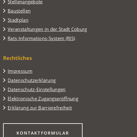
Stellenangebote
Baustellen
(Öffnet
Stadtplan
in
(Öffnet
Veranstaltungen in der Stadt Coburg
einem
in
(Öffnet
Rats-Informations-System (RIS)
neuen
einem
in
Tab)
neuen
einem
Tab)
Rechtliches
neuen
Tab)
Impressum
Datenschutzerklärung
Datenschutz-Einstellungen
Elektronische Zugangseröffnung
Erklärung zur Barrierefreiheit
(ÖFFNET
KONTAKTFORMULAR