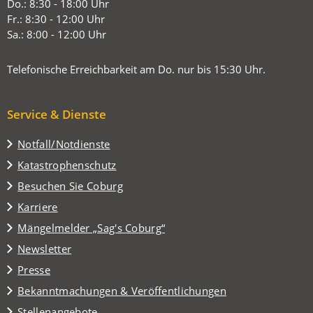
neuen
Do.: 8:30 - 18:00 Uhr
Tab)
Fr.: 8:30 - 12:00 Uhr
Sa.: 8:00 - 12:00 Uhr
Telefonische Erreichbarkeit am Do. nur bis 15:30 Uhr.
Service & Dienste
Notfall/Notdienste
Katastrophenschutz
(Öffnet
Besuchen Sie Coburg
in
Karriere
einem
(Öffnet
Mängelmelder „Sag's Coburg“
neuen
in
Tab)
Newsletter
einem
Presse
neuen
Tab)
Bekanntmachungen & Veröffentlichungen
Stellenangebote