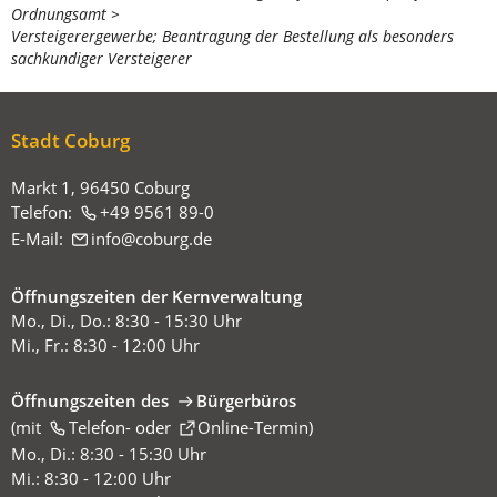
Ordnungsamt
befinden
Versteigerergewerbe; Beantragung der Bestellung als besonders
sich
sachkundiger Versteigerer
hier:
Stadt Coburg
Markt 1, 96450 Coburg
Telefon:
+49 9561 89-0
E-Mail:
info
coburg
de
Öffnungszeiten der Kernverwaltung
Mo., Di., Do.: 8:30 - 15:30 Uhr
Mi., Fr.: 8:30 - 12:00 Uhr
Öffnungszeiten des
Bürgerbüros
(mit
(Öffnet
Telefon-
oder
Online-Termin
)
in
Mo., Di.: 8:30 - 15:30 Uhr
einem
Mi.: 8:30 - 12:00 Uhr