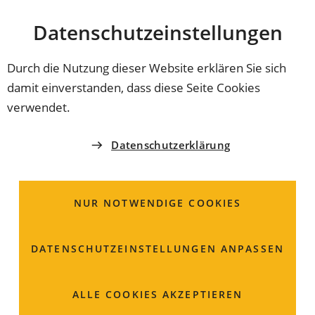
Stadt
INHALT ANSPRINGEN
Datenschutz­einstellungen
Coburg
Durch die Nutzung dieser Website erklären Sie sich
damit einverstanden, dass diese Seite Cookies
ORDNUNGSAMT
verwendet.
Versteigerergewerbe;
Datenschutzerklärung
Beantragung der
Bestellung als
NUR NOTWENDIGE COOKIES
besonders
DATENSCHUTZ­EINSTELLUNGEN ANPASSEN
sachkundiger
Versteigerer
ALLE COOKIES AKZEPTIEREN