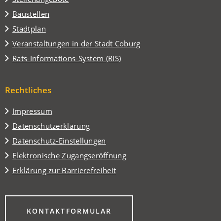
Baustellen
(Öffnet
Stadtplan
in
(Öffnet
Veranstaltungen in der Stadt Coburg
einem
in
(Öffnet
Rats-Informations-System (RIS)
neuen
einem
in
Tab)
neuen
einem
Tab)
Rechtliches
neuen
Tab)
Impressum
Datenschutzerklärung
Datenschutz-Einstellungen
Elektronische Zugangseröffnung
Erklärung zur Barrierefreiheit
(ÖFFNET
KONTAKTFORMULAR
IN