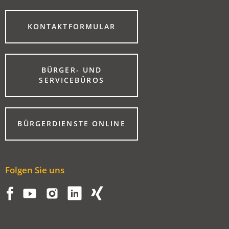
(ÖFFNET
KONTAKTFORMULAR
IN
EINEM
NEUEN
TAB)
BÜRGER- UND
(ÖFFNET
SERVICEBÜROS
IN
EINEM
NEUEN
TAB)
(ÖFFNET
BÜRGERDIENSTE ONLINE
IN
EINEM
NEUEN
TAB)
Folgen Sie uns