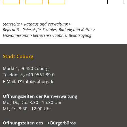
Sie
Startseite
Rathaus und Verwaltung
Referat 3 - Referat für Soziales, Bildung und Kultur
befinden
Einwohneramt
Betretenserlaubnis; Beantragung
sich
hier:
Stadt Coburg
Markt 1, 96450 Coburg
Telefon:
+49 9561 89-0
E-Mail:
info
coburg
de
Öffnungszeiten der Kernverwaltung
Mo., Di., Do.: 8:30 - 15:30 Uhr
Mi., Fr.: 8:30 - 12:00 Uhr
Öffnungszeiten des
Bürgerbüros