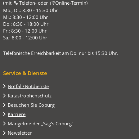
(mit
(Öffnet
Telefon-
oder
Online-Termin
)
in
Mo., Di.: 8:30 - 15:30 Uhr
einem
Mi.: 8:30 - 12:00 Uhr
neuen
Do.: 8:30 - 18:00 Uhr
Tab)
Fr.: 8:30 - 12:00 Uhr
Sa.: 8:00 - 12:00 Uhr
Telefonische Erreichbarkeit am Do. nur bis 15:30 Uhr.
Service & Dienste
Notfall/Notdienste
Katastrophenschutz
(Öffnet
Besuchen Sie Coburg
in
Karriere
einem
(Öffnet
Mängelmelder „Sag's Coburg“
neuen
in
Tab)
Newsletter
einem