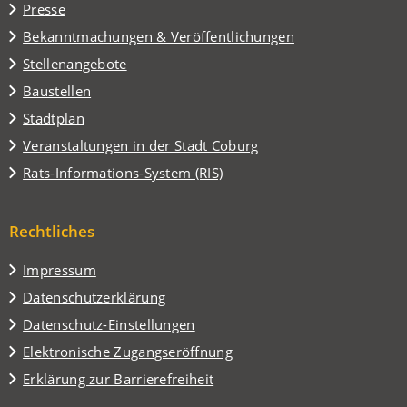
Presse
neuen
Tab)
Bekanntmachungen & Veröffentlichungen
Stellenangebote
Baustellen
(Öffnet
Stadtplan
in
(Öffnet
Veranstaltungen in der Stadt Coburg
einem
in
(Öffnet
Rats-Informations-System (RIS)
neuen
einem
in
Tab)
neuen
einem
Tab)
Rechtliches
neuen
Tab)
Impressum
Datenschutzerklärung
Datenschutz-Einstellungen
Elektronische Zugangseröffnung
Erklärung zur Barrierefreiheit