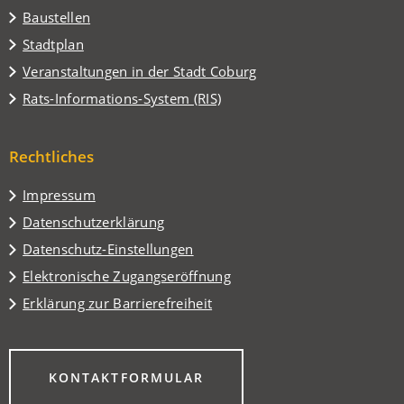
Baustellen
(Öffnet
Stadtplan
in
(Öffnet
Veranstaltungen in der Stadt Coburg
einem
in
(Öffnet
Rats-Informations-System (RIS)
neuen
einem
in
Tab)
neuen
einem
Tab)
Rechtliches
neuen
Tab)
Impressum
Datenschutzerklärung
Datenschutz-Einstellungen
Elektronische Zugangseröffnung
Erklärung zur Barrierefreiheit
(ÖFFNET
KONTAKTFORMULAR
IN