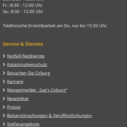
Tab)
Fr.: 8:30 - 12:00 Uhr
Sa.: 8:00 - 12:00 Uhr
Telefonische Erreichbarkeit am Do. nur bis 15:30 Uhr.
Service & Dienste
Notfall/Notdienste
Katastrophenschutz
(Öffnet
Besuchen Sie Coburg
in
Karriere
einem
(Öffnet
Mängelmelder „Sag's Coburg“
neuen
in
Tab)
Newsletter
einem
Presse
neuen
Tab)
Bekanntmachungen & Veröffentlichungen
Stellenangebote