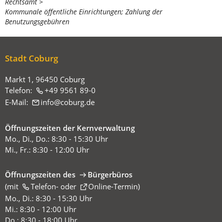
Rechtsamt
befinden
Kommunale öffentliche Einrichtungen; Zahlung der
sich
Benutzungsgebühren
hier:
Stadt Coburg
Markt 1, 96450 Coburg
Telefon:
+49 9561 89-0
E-Mail:
info
coburg
de
Öffnungszeiten der Kernverwaltung
Mo., Di., Do.: 8:30 - 15:30 Uhr
Mi., Fr.: 8:30 - 12:00 Uhr
Öffnungszeiten des
Bürgerbüros
(mit
(Öffnet
Telefon-
oder
Online-Termin
)
in
Mo., Di.: 8:30 - 15:30 Uhr
einem
Mi.: 8:30 - 12:00 Uhr
neuen
Do.: 8:30 - 18:00 Uhr