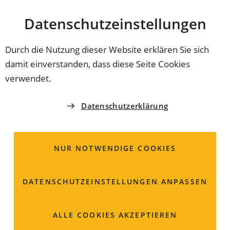
Stadt
INHALT ANSPRINGEN
Datenschutz­einstellungen
Coburg
Durch die Nutzung dieser Website erklären Sie sich
damit einverstanden, dass diese Seite Cookies
RECHTSAMT
verwendet.
Kommunale öffentliche
Datenschutzerklärung
Einrichtungen; Zahlung
der
NUR NOTWENDIGE COOKIES
Benutzungsgebühren
DATENSCHUTZ­EINSTELLUNGEN ANPASSEN
ALLE COOKIES AKZEPTIEREN