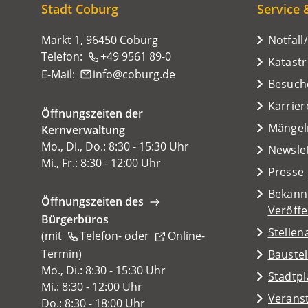
hier:
Stadt Coburg
Service 
Markt 1, 96450 Coburg
Notfall
Telefon:
+49 9561 89-0
Katast
E-Mail:
info
coburg
de
(Öffnet
Besuch
in
Karrier
Öffnungszeiten der
einem
(Öffnet
Mängel
Kernverwaltung
neuen
in
Mo., Di., Do.: 8:30 - 15:30 Uhr
Tab)
Newsle
einem
Mi., Fr.: 8:30 - 12:00 Uhr
Presse
neuen
Tab)
Bekann
Öffnungszeiten des
Veröff
Bürgerbüros
Stelle
(mit
Telefon-
oder
Online-
Termin
(Öffnet
)
Baustel
in
Mo., Di.: 8:30 - 15:30 Uhr
(Öffnet
Stadtp
einem
Mi.: 8:30 - 12:00 Uhr
in
Veranst
neuen
Do.: 8:30 - 18:00 Uhr