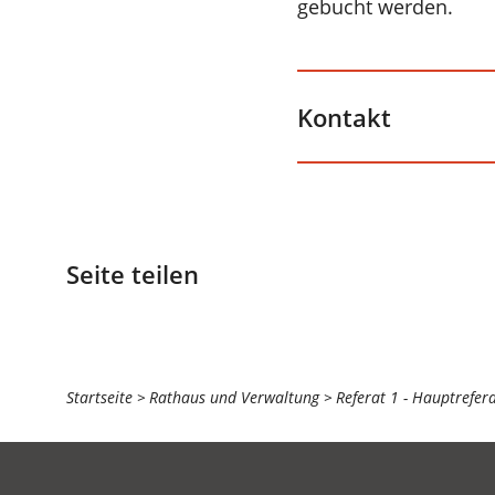
gebucht werden.
Kontakt
Seite teilen
Sie
Startseite
Rathaus und Verwaltung
Referat 1 - Hauptrefer
befinden
sich