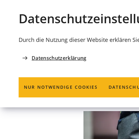
Stadt
INHALT ANSPRINGEN
Datenschutz­einstel
Coburg
Durch die Nutzung dieser Website erklären Si
Datenschutzerklärung
ORDNUNGSAMT
Wartung von 
NUR NOTWENDIGE COOKIES
DATENSCHU