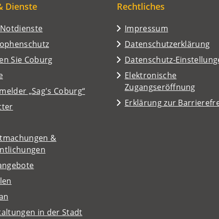
& Dienste
Rechtliches
/Notdienste
Impressum
rophenschutz
Datenschutzerklärung
en Sie Coburg
Datenschutz-Einstellun
e
Elektronische
Zugangseröffnung
melder „Sag's Coburg“
Erklärung zur Barrierefre
tter
tmachungen &
entlichungen
nangebote
len
lan
altungen in der Stadt