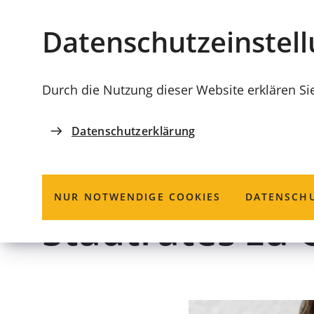
Stadt
INHALT ANSPRINGEN
Datenschutz­einstel
Coburg
Durch die Nutzung dieser Website erklären Si
Datenschutzerklärung
BEAUFTRAGTE
Städtepartner
NUR NOTWENDIGE COOKIES
DATENSCHU
Stadtrates zu