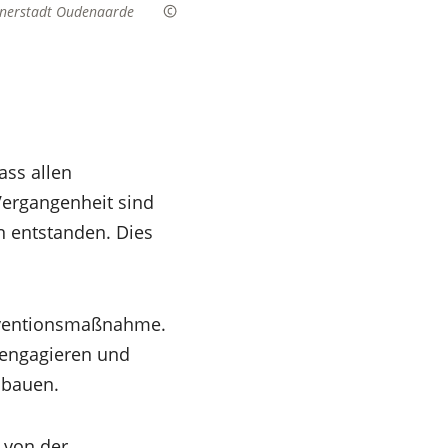
tnerstadt Oudenaarde
ass allen
Vergangenheit sind
n entstanden. Dies
räventionsmaßnahme.
 engagieren und
ubauen.
 von der