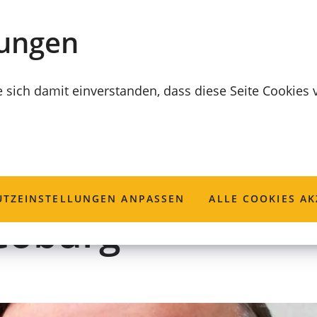
lungen
e sich damit einverstanden, dass diese Seite Cookies
schaftsbeauftrag
TZ­EINSTELLUNGEN ANPASSEN
ALLE COOKIES AK
 Coburg