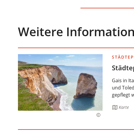
Weitere Informatio
STÄDTE
Städte
Gais in It
und Toled
gepflegt 
Die
Karte
Seite
enthält: