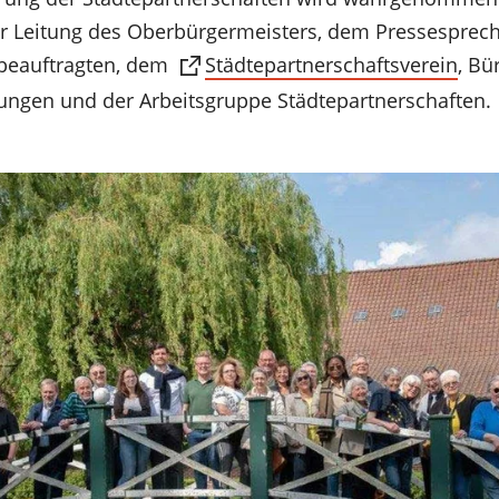
er Leitung des Oberbürgermeisters, dem Pressesprec
sbeauftragten, dem
Städtepartnerschaftsverein
, Bü
ungen und der Arbeitsgruppe Städtepartnerschaften.