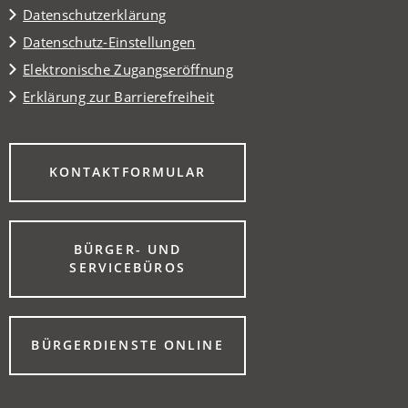
Datenschutzerklärung
Datenschutz-Einstellungen
Elektronische Zugangseröffnung
Erklärung zur Barrierefreiheit
(ÖFFNET
KONTAKTFORMULAR
IN
EINEM
NEUEN
TAB)
BÜRGER- UND
(ÖFFNET
SERVICEBÜROS
IN
EINEM
NEUEN
TAB)
(ÖFFNET
BÜRGERDIENSTE ONLINE
IN
EINEM
NEUEN