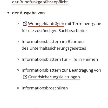
(Öffnet
der
Rundfunkgebührenpflicht
in
der Ausgabe von
einem
neuen
(Öffnet
Wohngeldanträgen
mit Terminvergabe
Tab)
in
für die zuständigen Sachbearbeiter
einem
Informationsblättern im Rahmen
neuen
des
Unterhaltssicherungsgesetzes
Tab)
Informationsblättern für
Hilfe in Heimen
Informationsblättern zur Beantragung von
(Öffnet
Grundsicherungsleistungen
in
Informationsbroschüren
einem
neuen
Tab)