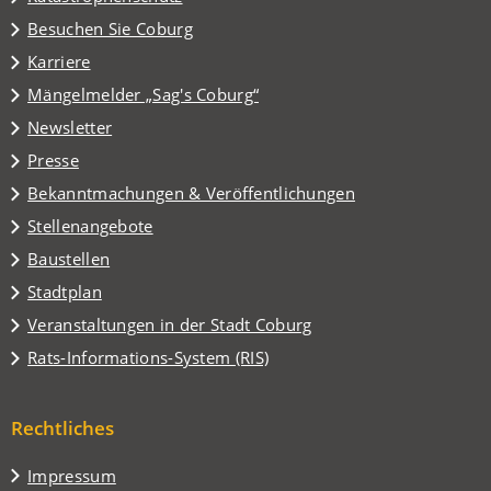
(Öffnet
Besuchen Sie Coburg
in
Karriere
einem
(Öffnet
Mängelmelder „Sag's Coburg“
neuen
in
Tab)
Newsletter
einem
Presse
neuen
Tab)
Bekanntmachungen & Veröffentlichungen
Stellenangebote
Baustellen
(Öffnet
Stadtplan
in
(Öffnet
Veranstaltungen in der Stadt Coburg
einem
in
(Öffnet
Rats-Informations-System (RIS)
neuen
einem
in
Tab)
neuen
einem
Tab)
Rechtliches
neuen
Tab)
Impressum