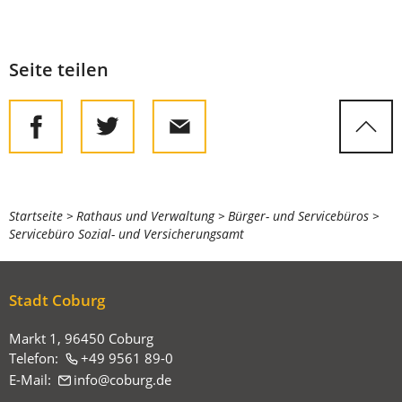
Seite teilen
Sie
Startseite
Rathaus und Verwaltung
Bürger- und Servicebüros
Servicebüro Sozial- und Versicherungsamt
befinden
sich
hier:
Stadt Coburg
Markt 1, 96450 Coburg
Telefon:
+49 9561 89-0
E-Mail:
info
coburg
de