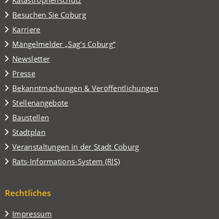
(Öffnet
Besuchen Sie Coburg
in
Karriere
einem
(Öffnet
Mängelmelder „Sag's Coburg“
neuen
in
Tab)
Newsletter
einem
Presse
neuen
Tab)
Bekanntmachungen & Veröffentlichungen
Stellenangebote
Baustellen
(Öffnet
Stadtplan
in
(Öffnet
Veranstaltungen in der Stadt Coburg
einem
in
(Öffnet
Rats-Informations-System (RIS)
neuen
einem
in
Tab)
neuen
einem
Tab)
Rechtliches
neuen
Tab)
Impressum