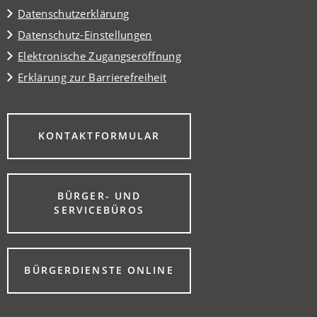
Datenschutzerklärung
Datenschutz-Einstellungen
Elektronische Zugangseröffnung
Erklärung zur Barrierefreiheit
(ÖFFNET
KONTAKTFORMULAR
IN
EINEM
NEUEN
TAB)
BÜRGER- UND
(ÖFFNET
SERVICEBÜROS
IN
EINEM
NEUEN
TAB)
(ÖFFNET
BÜRGERDIENSTE ONLINE
IN
EINEM
NEUEN