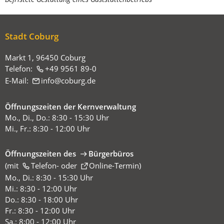
befinden
sich
hier:
Stadt Coburg
Markt 1, 96450 Coburg
Telefon:
+49 9561 89-0
E-Mail:
info
coburg
de
Öffnungszeiten der Kernverwaltung
Mo., Di., Do.: 8:30 - 15:30 Uhr
Mi., Fr.: 8:30 - 12:00 Uhr
Öffnungszeiten des
Bürgerbüros
(mit
(Öffnet
Telefon-
oder
Online-Termin
)
in
Mo., Di.: 8:30 - 15:30 Uhr
einem
Mi.: 8:30 - 12:00 Uhr
neuen
Do.: 8:30 - 18:00 Uhr
Tab)
Fr.: 8:30 - 12:00 Uhr
Sa.: 8:00 - 12:00 Uhr