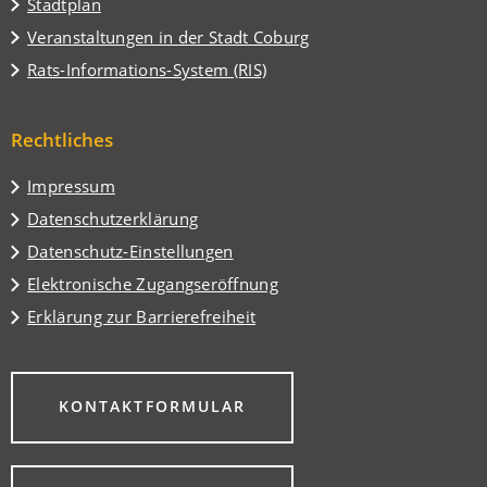
(Öffnet
Stadtplan
in
(Öffnet
Veranstaltungen in der Stadt Coburg
einem
in
(Öffnet
Rats-Informations-System (RIS)
neuen
einem
in
Tab)
neuen
einem
Tab)
Rechtliches
neuen
Tab)
Impressum
Datenschutzerklärung
Datenschutz-Einstellungen
Elektronische Zugangseröffnung
Erklärung zur Barrierefreiheit
(ÖFFNET
KONTAKTFORMULAR
IN
EINEM
NEUEN