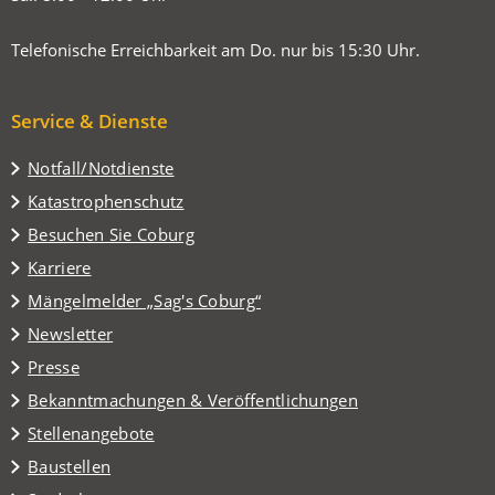
Telefonische Erreichbarkeit am Do. nur bis 15:30 Uhr.
Service & Dienste
Notfall/Notdienste
Katastrophenschutz
(Öffnet
Besuchen Sie Coburg
in
Karriere
einem
(Öffnet
Mängelmelder „Sag's Coburg“
neuen
in
Tab)
Newsletter
einem
Presse
neuen
Tab)
Bekanntmachungen & Veröffentlichungen
Stellenangebote
Baustellen