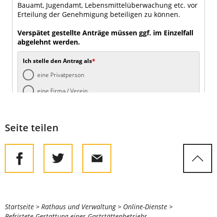
Seite teilen
Sie
Startseite
Rathaus und Verwaltung
Online-Dienste
Befristete Gestattung eines Gaststättenbetriebs