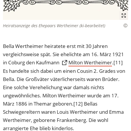
Heiratsanzeige des Ehepaars Wertheimer (ki-bearbeitet)
Bella Wertheimer heiratete erst mit 30 Jahren
vergleichsweise spät. Sie ehelichte am 16. März 1921
in Coburg den Kaufmann
(Öffnet
Milton Wertheimer
.[11]
in
Es handelte sich dabei um einen Cousin 2. Grades von
einem
Bella. Die Großväter väterlicherseits waren Brüder.
neuen
Eine solche Verehelichung war damals nichts
Tab)
ungewöhnliches. Milton Wertheimer wurde am 17.
März 1886 in Themar geboren.[12] Bellas
Schwiegereltern waren Louis Wertheimer und Emma
Wertheimer, geborene Frankenberg. Die wohl
arrangierte Ehe blieb kinderlos.