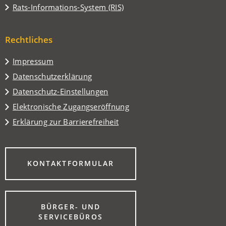
in
(Öffnet
Rats-Informations-System (RIS)
neuen
einem
in
Tab)
neuen
einem
Tab)
Rechtliches
neuen
Tab)
Impressum
Datenschutzerklärung
Datenschutz-Einstellungen
Elektronische Zugangseröffnung
Erklärung zur Barrierefreiheit
(ÖFFNET
KONTAKTFORMULAR
IN
EINEM
NEUEN
TAB)
BÜRGER- UND
(ÖFFNET
SERVICEBÜROS