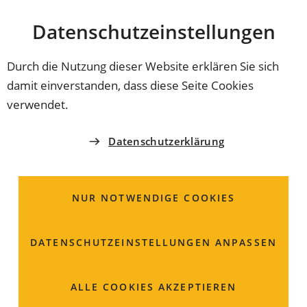
Stadt
INHALT ANSPRINGEN
Datenschutz­einstellungen
Coburg
Durch die Nutzung dieser Website erklären Sie sich
damit einverstanden, dass diese Seite Cookies
EXKURSION
verwendet.
Wasserversorgung in
Datenschutzerklärung
Coburg
NUR NOTWENDIGE COOKIES
Vortrag mit Brotzeit und anschließender Exkursion zur
Baustelle des Hochbehälters Bausenberg mit Jürgen
Zimmerlein (SÜC) - Anmeldung erforderlich
DATENSCHUTZ­EINSTELLUNGEN ANPASSEN
ALLE COOKIES AKZEPTIEREN