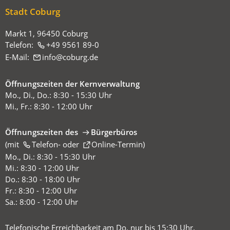
sich
Stadt Coburg
hier:
Markt 1, 96450 Coburg
Telefon:
+49 9561 89-0
E-Mail:
info
coburg
de
Öffnungszeiten der Kernverwaltung
Mo., Di., Do.: 8:30 - 15:30 Uhr
Mi., Fr.: 8:30 - 12:00 Uhr
Öffnungszeiten des
Bürgerbüros
(mit
(Öffnet
Telefon-
oder
Online-Termin
)
in
Mo., Di.: 8:30 - 15:30 Uhr
einem
Mi.: 8:30 - 12:00 Uhr
neuen
Do.: 8:30 - 18:00 Uhr
Tab)
Fr.: 8:30 - 12:00 Uhr
Sa.: 8:00 - 12:00 Uhr
Telefonische Erreichbarkeit am Do. nur bis 15:30 Uhr.