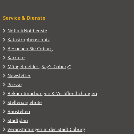
Service & Dienste
Notfall/Notdienste
Katastrophenschutz
(Öffnet
Besuchen Sie Coburg
in
Karriere
einem
(Öffnet
Mängelmelder „Sag's Coburg“
neuen
in
Tab)
Newsletter
einem
Presse
neuen
Tab)
Bekanntmachungen & Veröffentlichungen
Stellenangebote
Baustellen
(Öffnet
Stadtplan
in
(Öffnet
Veranstaltungen in der Stadt Coburg
einem