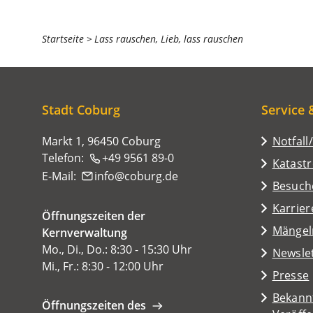
Sie
Startseite
Lass rauschen, Lieb, lass rauschen
befinden
sich
hier:
Stadt Coburg
Service 
Markt 1, 96450 Coburg
Notfall
Telefon:
+49 9561 89-0
Katast
E-Mail:
info
coburg
de
(Öffnet
Besuch
in
Karrier
Öffnungszeiten der
einem
(Öffnet
Mängel
Kernverwaltung
neuen
in
Mo., Di., Do.: 8:30 - 15:30 Uhr
Tab)
Newsle
einem
Mi., Fr.: 8:30 - 12:00 Uhr
Presse
neuen
Tab)
Bekann
Öffnungszeiten des