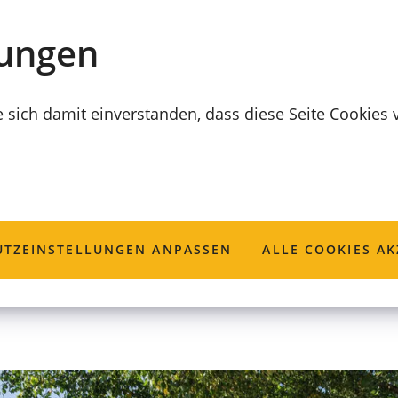
lungen
e sich damit einverstanden, dass diese Seite Cookies
 Lieb, lass rausc
TZ­EINSTELLUNGEN ANPASSEN
ALLE COOKIES AK
s Scheibli und Duo Darika.