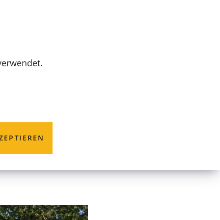
MENÜ
 verwendet.
hen
ZEPTIEREN