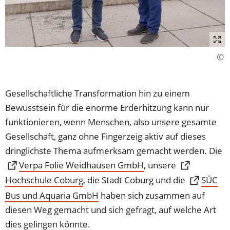
Gesellschaftliche Transformation hin zu einem
Bewusstsein für die enorme Erderhitzung kann nur
funktionieren, wenn Menschen, also unsere gesamte
Gesellschaft, ganz ohne Fingerzeig aktiv auf dieses
dringlichste Thema aufmerksam gemacht werden. Die
(Öffnet
Verpa Folie Weidhausen GmbH
, unsere
in
Hochschule Coburg
(Öffnet
, die Stadt Coburg und die
SÜC
einem
in
Bus und Aquaria GmbH
(Öffnet
haben sich zusammen auf
neuen
einem
in
diesen Weg gemacht und sich gefragt, auf welche Art
Tab)
neuen
einem
dies gelingen könnte.