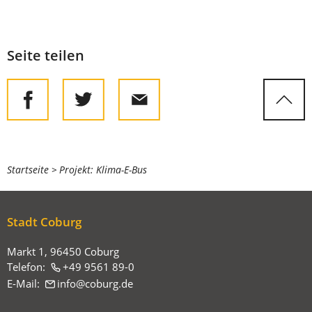
Seite teilen
Sie
Startseite
Projekt: Klima-E-Bus
befinden
sich
Stadt Coburg
hier:
Markt 1, 96450 Coburg
Telefon:
+49 9561 89-0
E-Mail:
info
coburg
de