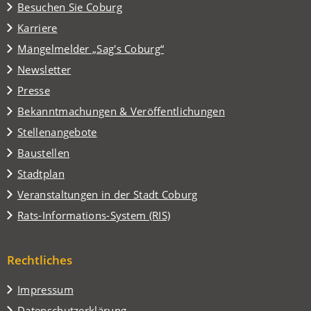
(Öffnet
Besuchen Sie Coburg
in
Karriere
einem
(Öffnet
Mängelmelder „Sag's Coburg“
neuen
in
Tab)
Newsletter
einem
Presse
neuen
Tab)
Bekanntmachungen & Veröffentlichungen
Stellenangebote
Baustellen
(Öffnet
Stadtplan
in
(Öffnet
Veranstaltungen in der Stadt Coburg
einem
in
(Öffnet
Rats-Informations-System (RIS)
neuen
einem
in
Tab)
neuen
einem
Tab)
Rechtliches
neuen
Tab)
Impressum
Datenschutzerklärung