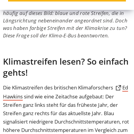
Beschäftigt man sich mit der Klimakrise, stößt man
häufig auf dieses Bild: blaue und rote Streifen, die in
Längsrichtung nebeneinander angeordnet sind. Doch
was haben farbige Streifen mit der Klimakrise zu tun?
Diese Frage soll der Klima-E-Bus beantworten.
Klimastreifen lesen? So einfach
gehts!
Die Klimastreifen des britischen Klimaforschers
Ed
Hawkins
(Öffnet
sind wie eine Zeitachse aufgebaut: Der
in
Streifen ganz links steht für das früheste Jahr, der
einem
Streifen ganz rechts für das aktuellste Jahr. Blau
neuen
signalisiert niedrigere Durchschnittstemperaturen, rot
Tab)
höhere Durchschnittstemperaturen im Vergleich zum