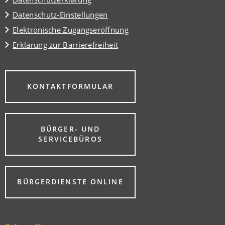
Datenschutz-Einstellungen
Elektronische Zugangseröffnung
Erklärung zur Barrierefreiheit
(ÖFFNET
KONTAKTFORMULAR
IN
EINEM
NEUEN
TAB)
BÜRGER- UND
(ÖFFNET
SERVICEBÜROS
IN
EINEM
NEUEN
TAB)
(ÖFFNET
BÜRGERDIENSTE ONLINE
IN
EINEM
NEUEN
TAB)