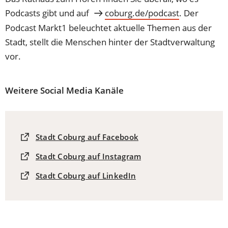
Podcasts gibt und auf
coburg.de/podcast
. Der
Podcast Markt1 beleuchtet aktuelle Themen aus der
Stadt, stellt die Menschen hinter der Stadtverwaltung
vor.
Weitere Social Media Kanäle
(Öffnet
Stadt Coburg auf Facebook
in
(Öffnet
Stadt Coburg auf Instagram
einem
in
neuen
(Öffnet
Stadt Coburg auf LinkedIn
einem
Tab)
in
neuen
einem
Tab)
neuen
Tab)