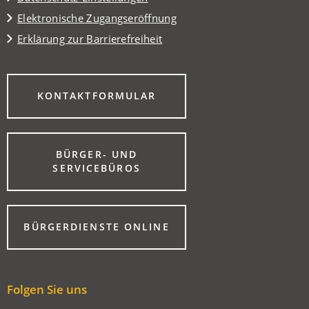
Elektronische Zugangseröffnung
Erklärung zur Barrierefreiheit
(ÖFFNET
KONTAKTFORMULAR
IN
EINEM
NEUEN
TAB)
BÜRGER- UND
(ÖFFNET
SERVICEBÜROS
IN
EINEM
NEUEN
TAB)
(ÖFFNET
BÜRGERDIENSTE ONLINE
IN
EINEM
NEUEN
TAB)
Folgen Sie uns