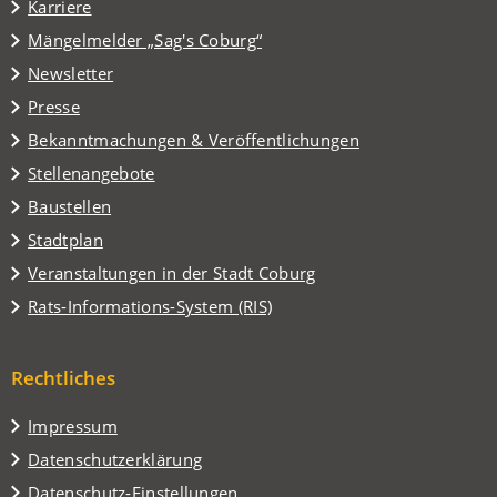
Karriere
einem
(Öffnet
Mängelmelder „Sag's Coburg“
neuen
in
Tab)
Newsletter
einem
Presse
neuen
Tab)
Bekanntmachungen & Veröffentlichungen
Stellenangebote
Baustellen
(Öffnet
Stadtplan
in
(Öffnet
Veranstaltungen in der Stadt Coburg
einem
in
(Öffnet
Rats-Informations-System (RIS)
neuen
einem
in
Tab)
neuen
einem
Tab)
Rechtliches
neuen
Tab)
Impressum
Datenschutzerklärung
Datenschutz-Einstellungen