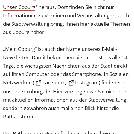
Unser Coburg
" heraus. Dort finden Sie nicht nur
Informationen zu Vereinen und Veranstaltungen, auch
die Stadtverwaltung bringt Ihnen hier aktuelle Themen
aus Coburg näher.
„Mein Coburg“ ist auch der Name unseres E-Mail-
Newsletter. Damit bekommen Sie mindestens alle 14
Tage, die wichtigsten Nachrichten aus der Stadt direkt
auf Ihren Computer oder das Smartphone. In Sozialen
Netzwerken (
(Öffnet
(Öffnet
Facebook
,
Instagram
) finden Sie
in
in
uns unter coburg.de. Hier versorgen wir Sie nicht nur
einem
einem
mit aktuellen Informationen aus der Stadtverwaltung,
neuen
neuen
sondern gewähren auch mal einen Blick hinter die
Tab)
Tab)
Rathaustüren.
Das Rathaus zum Hören finden Sie überall, wo es