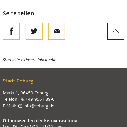
Seite teilen
Sie
Startseite
Unsere Infokanäle
befinden
sich
Stadt Coburg
hier:
Markt 1, 96450 Coburg
Telefon:
+49 9561 89-0
E-Mail:
info
coburg
de
Öffnungszeiten der Kernverwaltung
Mo., Di., Do.: 8:30 - 15:30 Uhr