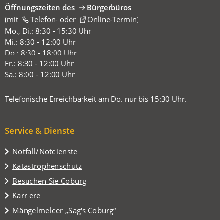
Öffnungszeiten des
Bürgerbüros
(mit
(Öffnet
Telefon-
oder
Online-Termin
)
in
Mo., Di.: 8:30 - 15:30 Uhr
einem
Mi.: 8:30 - 12:00 Uhr
neuen
Do.: 8:30 - 18:00 Uhr
Tab)
Fr.: 8:30 - 12:00 Uhr
Sa.: 8:00 - 12:00 Uhr
Telefonische Erreichbarkeit am Do. nur bis 15:30 Uhr.
Service & Dienste
Notfall/Notdienste
Katastrophenschutz
(Öffnet
Besuchen Sie Coburg
in
Karriere
einem
(Öffnet
Mängelmelder „Sag's Coburg“
neuen