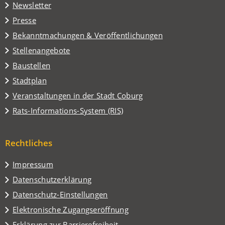
in
Tab)
Newsletter
einem
Presse
neuen
Tab)
Bekanntmachungen & Veröffentlichungen
Stellenangebote
Baustellen
(Öffnet
Stadtplan
in
(Öffnet
Veranstaltungen in der Stadt Coburg
einem
in
(Öffnet
Rats-Informations-System (RIS)
neuen
einem
in
Tab)
neuen
einem
Tab)
Rechtliches
neuen
Tab)
Impressum
Datenschutzerklärung
Datenschutz-Einstellungen
Elektronische Zugangseröffnung
Erklärung zur Barrierefreiheit