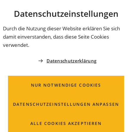
Stadt
INHALT ANSPRINGEN
Datenschutz­einstellungen
Coburg
Durch die Nutzung dieser Website erklären Sie sich
damit einverstanden, dass diese Seite Cookies
BAUSTELLE
verwendet.
Pilgramsroth
Datenschutzerklärung
Im Pilgramsroth wird die Wasserleitung erneuert.
Daher ist die Straße zw. Danziger Straße und
NUR NOTWENDIGE COOKIES
Eupenstraße vsl. von 6. Juli bis 18. Dezember 2026
vollgesperrt.
DATENSCHUTZ­EINSTELLUNGEN ANPASSEN
ALLE COOKIES AKZEPTIEREN