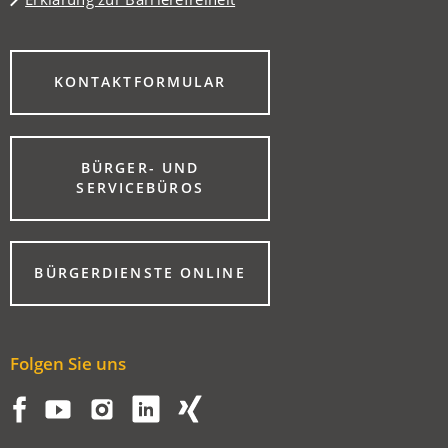
(ÖFFNET
KONTAKTFORMULAR
IN
EINEM
NEUEN
TAB)
BÜRGER- UND
(ÖFFNET
SERVICEBÜROS
IN
EINEM
NEUEN
TAB)
(ÖFFNET
BÜRGERDIENSTE ONLINE
IN
EINEM
NEUEN
TAB)
Folgen Sie uns