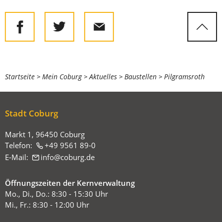
Sie
Startseite
Mein Coburg
Aktuelles
Baustellen
Pilgramsroth
befinden
sich
Stadt Coburg
hier:
Markt 1, 96450 Coburg
Telefon:
+49 9561 89-0
E-Mail:
info
coburg
de
Öffnungszeiten der Kernverwaltung
Mo., Di., Do.: 8:30 - 15:30 Uhr
Mi., Fr.: 8:30 - 12:00 Uhr