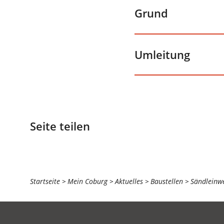
Grund
Umleitung
Seite teilen
Sie
Startseite
Mein Coburg
Aktuelles
Baustellen
Sändleinw
befinden
sich