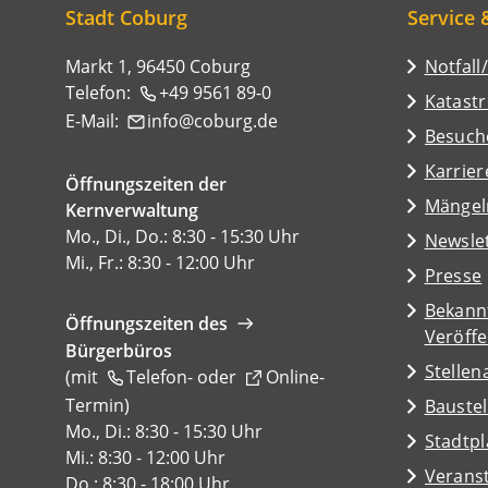
hier:
Stadt Coburg
Service 
Markt 1, 96450 Coburg
Notfall
Telefon:
+49 9561 89-0
Katast
E-Mail:
info
coburg
de
(Öffnet
Besuch
in
Karrier
Öffnungszeiten der
einem
(Öffnet
Mängel
Kernverwaltung
neuen
in
Mo., Di., Do.: 8:30 - 15:30 Uhr
Tab)
Newsle
einem
Mi., Fr.: 8:30 - 12:00 Uhr
Presse
neuen
Tab)
Bekann
Öffnungszeiten des
Veröff
Bürgerbüros
Stelle
(mit
Telefon-
oder
Online-
Termin
(Öffnet
)
Baustel
in
Mo., Di.: 8:30 - 15:30 Uhr
(Öffnet
Stadtp
einem
Mi.: 8:30 - 12:00 Uhr
in
Veranst
neuen
Do.: 8:30 - 18:00 Uhr