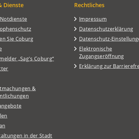
& Dienste
Rechtliches
/Notdienste
Impressum
rophenschutz
Datenschutzerklärung
en Sie Coburg
Datenschutz-Einstellun
e
Elektronische
Zugangseröffnung
melder „Sag's Coburg“
Erklärung zur Barrierefre
tter
tmachungen &
entlichungen
nangebote
len
lan
altungen in der Stadt