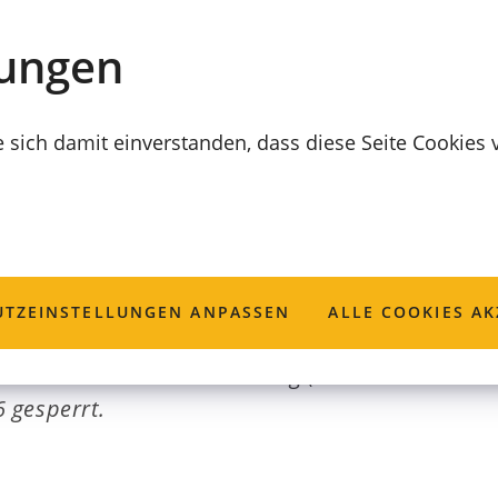
lungen
e sich damit einverstanden, dass diese Seite Cookies
TZ­EINSTELLUNGEN ANPASSEN
ALLE COOKIES AK
ausbau wird der Sändleinweg (bei Hausnummer 2
26 gesperrt.