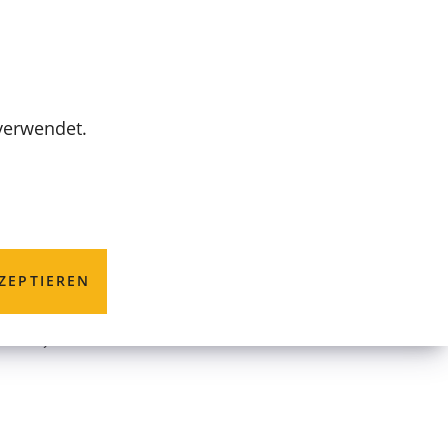
MENÜ
 verwendet.
ZEPTIEREN
-14) vsl. vom 15.