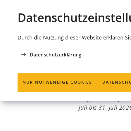
Stadt
INHALT ANSPRINGEN
Datenschutz­einstel
Coburg
Durch die Nutzung dieser Website erklären Si
Datenschutzerklärung
BAUSTELLEN
Sändleinweg
NUR NOTWENDIGE COOKIES
DATENSCHU
Aufgrund Glasfaer
Juli bis 31. Juli 20