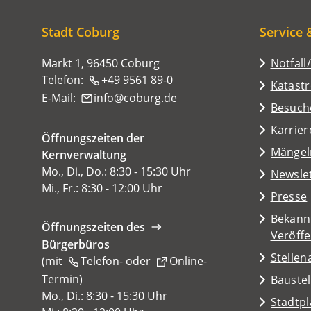
sich
hier:
Stadt Coburg
Service 
Markt 1, 96450 Coburg
Notfall
Telefon:
+49 9561 89-0
Katast
E-Mail:
info
coburg
de
(Öffnet
Besuch
in
Karrier
Öffnungszeiten der
einem
(Öffnet
Mängel
Kernverwaltung
neuen
in
Mo., Di., Do.: 8:30 - 15:30 Uhr
Tab)
Newsle
einem
Mi., Fr.: 8:30 - 12:00 Uhr
Presse
neuen
Tab)
Bekann
Öffnungszeiten des
Veröff
Bürgerbüros
Stelle
(mit
Telefon-
oder
Online-
Termin
(Öffnet
)
Baustel
in
Mo., Di.: 8:30 - 15:30 Uhr
(Öffnet
Stadtp