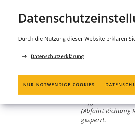
Stadt
INHALT ANSPRINGEN
Datenschutz­einstel
Coburg
Durch die Nutzung dieser Website erklären Si
Datenschutzerklärung
BAUSTELLEN
Cortendorfer 
NUR NOTWENDIGE COOKIES
DATENSCHU
Aufgrund Arbeiten 
(Abfahrt Richtung R
gesperrt.