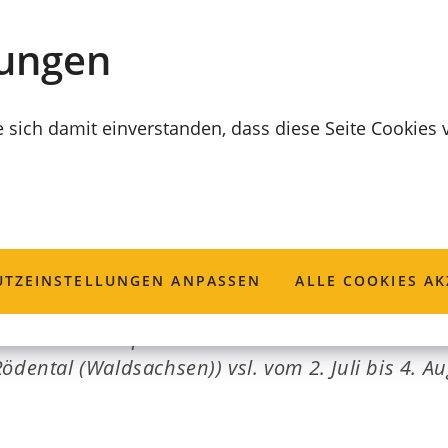
lungen
e sich damit einverstanden, dass diese Seite Cookies
Straße
TZ­EINSTELLUNGEN ANPASSEN
ALLE COOKIES AK
an den Schutzplanken und Bankett wird die Cor
ödental (Waldsachsen)) vsl. vom 2. Juli bis 4. A