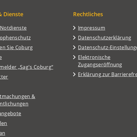
& Dienste
Rechtliches
/Notdienste
Impressum
rophenschutz
Datenschutzerklärung
en Sie Coburg
Datenschutz-Einstellun
e
Elektronische
Zugangseröffnung
melder „Sag's Coburg“
Erklärung zur Barrierefre
tter
tmachungen &
entlichungen
nangebote
len
lan