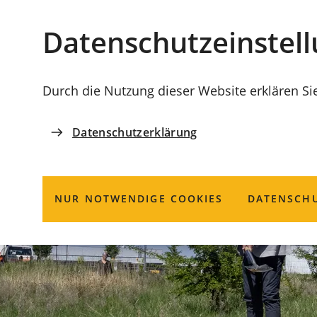
Stadt
INHALT ANSPRINGEN
Datenschutz­einstel
Coburg
Durch die Nutzung dieser Website erklären Si
Datenschutzerklärung
NUR NOTWENDIGE COOKIES
DATENSCHU