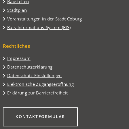
Baustellen
(Öffnet
Stadtplan
in
(Öffnet
Veranstaltungen in der Stadt Coburg
einem
in
(Öffnet
Rats-Informations-System (RIS)
neuen
einem
in
Tab)
neuen
einem
Tab)
Rechtliches
neuen
Tab)
Impressum
Datenschutzerklärung
Datenschutz-Einstellungen
Elektronische Zugangseröffnung
Erklärung zur Barrierefreiheit
(ÖFFNET
KONTAKTFORMULAR
IN
EINEM