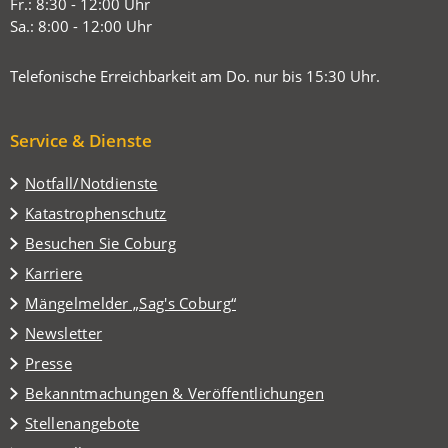
Tab)
Fr.: 8:30 - 12:00 Uhr
Sa.: 8:00 - 12:00 Uhr
Telefonische Erreichbarkeit am Do. nur bis 15:30 Uhr.
Service & Dienste
Notfall/Notdienste
Katastrophenschutz
(Öffnet
Besuchen Sie Coburg
in
Karriere
einem
(Öffnet
Mängelmelder „Sag's Coburg“
neuen
in
Tab)
Newsletter
einem
Presse
neuen
Tab)
Bekanntmachungen & Veröffentlichungen
Stellenangebote