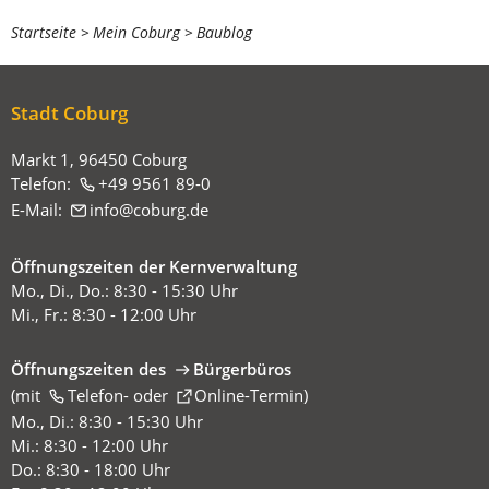
Sie
Startseite
Mein Coburg
Baublog
befinden
sich
Stadt Coburg
hier:
Markt 1, 96450 Coburg
Telefon:
+49 9561 89-0
E-Mail:
info
coburg
de
Öffnungszeiten der Kernverwaltung
Mo., Di., Do.: 8:30 - 15:30 Uhr
Mi., Fr.: 8:30 - 12:00 Uhr
Öffnungszeiten des
Bürgerbüros
(mit
(Öffnet
Telefon-
oder
Online-Termin
)
in
Mo., Di.: 8:30 - 15:30 Uhr
einem
Mi.: 8:30 - 12:00 Uhr
neuen
Do.: 8:30 - 18:00 Uhr