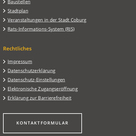
Baustellen
(Öffnet
Stadtplan
in
(Öffnet
Veranstaltungen in der Stadt Coburg
einem
in
(Öffnet
Rats-Informations-System (RIS)
neuen
einem
in
Tab)
neuen
einem
Tab)
Rechtliches
neuen
Tab)
Impressum
Datenschutzerklärung
Datenschutz-Einstellungen
Elektronische Zugangseröffnung
Erklärung zur Barrierefreiheit
(ÖFFNET
KONTAKTFORMULAR
IN
EINEM