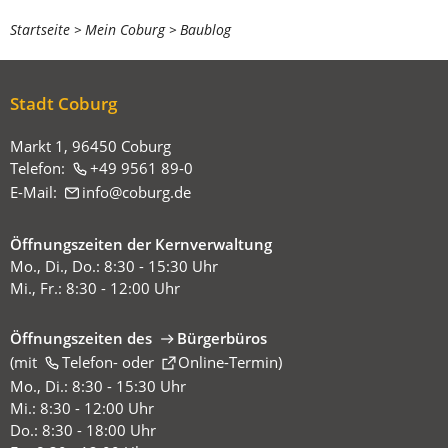
Sie
Startseite
Mein Coburg
Baublog
befinden
sich
Stadt Coburg
hier:
Markt 1, 96450 Coburg
Telefon:
+49 9561 89-0
E-Mail:
info
coburg
de
Öffnungszeiten der Kernverwaltung
Mo., Di., Do.: 8:30 - 15:30 Uhr
Mi., Fr.: 8:30 - 12:00 Uhr
Öffnungszeiten des
Bürgerbüros
(mit
(Öffnet
Telefon-
oder
Online-Termin
)
in
Mo., Di.: 8:30 - 15:30 Uhr
einem
Mi.: 8:30 - 12:00 Uhr
neuen
Do.: 8:30 - 18:00 Uhr