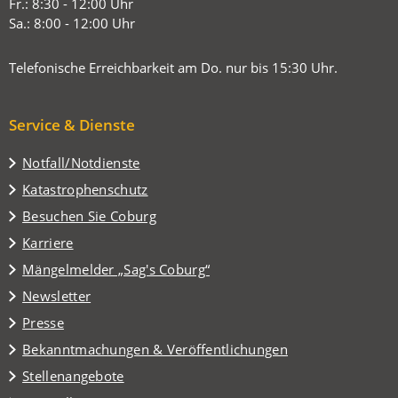
Tab)
Fr.: 8:30 - 12:00 Uhr
Sa.: 8:00 - 12:00 Uhr
Telefonische Erreichbarkeit am Do. nur bis 15:30 Uhr.
Service & Dienste
Notfall/Notdienste
Katastrophenschutz
(Öffnet
Besuchen Sie Coburg
in
Karriere
einem
(Öffnet
Mängelmelder „Sag's Coburg“
neuen
in
Tab)
Newsletter
einem
Presse
neuen
Tab)
Bekanntmachungen & Veröffentlichungen
Stellenangebote