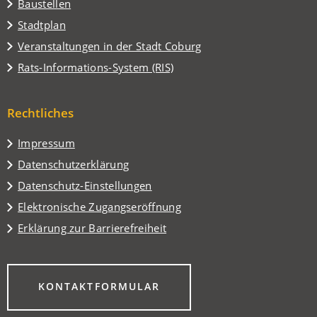
Baustellen
(Öffnet
Stadtplan
in
(Öffnet
Veranstaltungen in der Stadt Coburg
einem
in
(Öffnet
Rats-Informations-System (RIS)
neuen
einem
in
Tab)
neuen
einem
Tab)
Rechtliches
neuen
Tab)
Impressum
Datenschutzerklärung
Datenschutz-Einstellungen
Elektronische Zugangseröffnung
Erklärung zur Barrierefreiheit
(ÖFFNET
KONTAKTFORMULAR
IN
EINEM