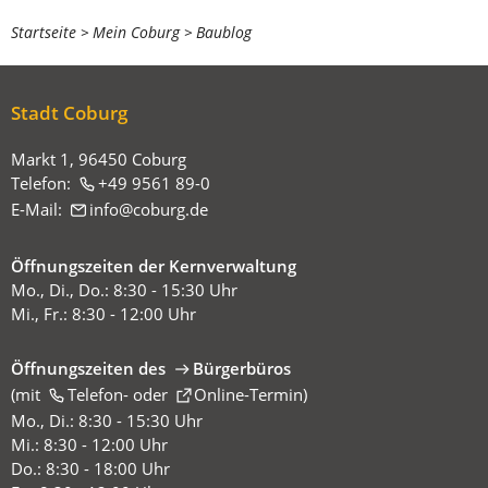
Sie
Startseite
Mein Coburg
Baublog
befinden
sich
Stadt Coburg
hier:
Markt 1, 96450 Coburg
Telefon:
+49 9561 89-0
E-Mail:
info
coburg
de
Öffnungszeiten der Kernverwaltung
Mo., Di., Do.: 8:30 - 15:30 Uhr
Mi., Fr.: 8:30 - 12:00 Uhr
Öffnungszeiten des
Bürgerbüros
(mit
(Öffnet
Telefon-
oder
Online-Termin
)
in
Mo., Di.: 8:30 - 15:30 Uhr
einem
Mi.: 8:30 - 12:00 Uhr
neuen
Do.: 8:30 - 18:00 Uhr