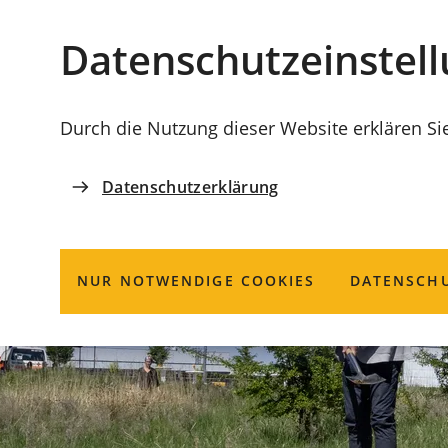
Stadt
INHALT ANSPRINGEN
Datenschutz­einstel
Coburg
Durch die Nutzung dieser Website erklären Si
Datenschutzerklärung
NUR NOTWENDIGE COOKIES
DATENSCHU