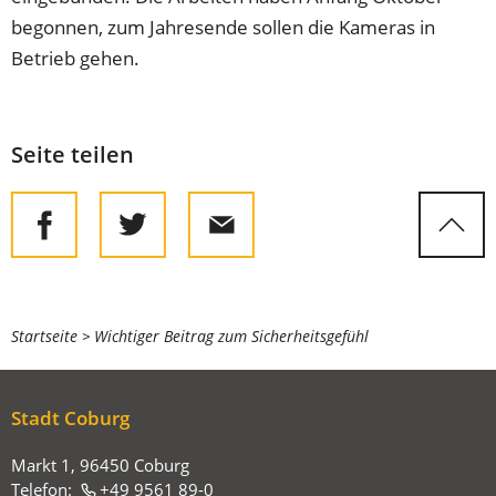
begonnen, zum Jahresende sollen die Kameras in
Betrieb gehen.
Seite teilen
Sie
Startseite
Wichtiger Beitrag zum Sicherheitsgefühl
befinden
sich
Stadt Coburg
hier:
Markt 1, 96450 Coburg
Telefon:
+49 9561 89-0