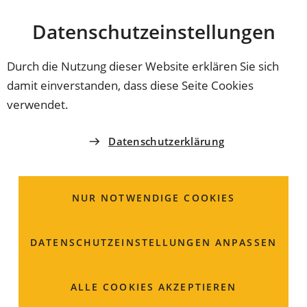
Stadt
INHALT ANSPRINGEN
Datenschutz­einstellungen
Coburg
Durch die Nutzung dieser Website erklären Sie sich
damit einverstanden, dass diese Seite Cookies
STADTRAT
verwendet.
Wichtiger Beitrag zum
Datenschutzerklärung
Sicherheitsgefühl
NUR NOTWENDIGE COOKIES
Laut Polizei gilt Coburg als sichere Stadt. Dennoch
sieht sie am Bahnhofsvorplatz einen Brennpunkt. Um
das Sicherheitsgefühl zu stärken, wird dort bis
DATENSCHUTZ­EINSTELLUNGEN ANPASSEN
Jahresende eine Videoüberwachung installiert.
Oberbürgermeister Dominik Sauerteig unterstützt
ALLE COOKIES AKZEPTIEREN
diese Maßnahme ausdrücklich.