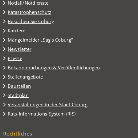
Notfall/Notdienste
Katastrophenschutz
(Öffnet
Besuchen Sie Coburg
in
Karriere
einem
(Öffnet
Mängelmelder „Sag's Coburg“
neuen
in
Tab)
Newsletter
einem
Presse
neuen
Tab)
Bekanntmachungen & Veröffentlichungen
Stellenangebote
Baustellen
(Öffnet
Stadtplan
in
(Öffnet
Veranstaltungen in der Stadt Coburg
einem
in
(Öffnet
Rats-Informations-System (RIS)
neuen
einem
in
Tab)
neuen
einem
Tab)
Rechtliches
neuen