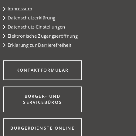
Tab)
Impressum
Datenschutzerklärung
Datenschutz-Einstellungen
Elektronische Zugangseröffnung
Erklärung zur Barrierefreiheit
(ÖFFNET
KONTAKTFORMULAR
IN
EINEM
NEUEN
TAB)
BÜRGER- UND
(ÖFFNET
SERVICEBÜROS
IN
EINEM
NEUEN
TAB)
(ÖFFNET
BÜRGERDIENSTE ONLINE
IN