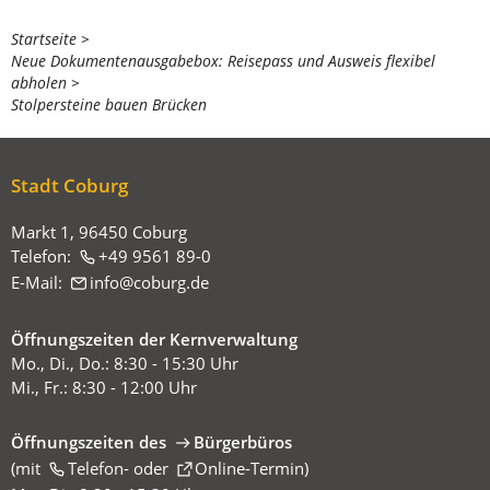
Sie
Startseite
Neue Dokumentenausgabebox: Reisepass und Ausweis flexibel
befinden
abholen
sich
Stolpersteine bauen Brücken
hier:
Stadt Coburg
Markt 1, 96450 Coburg
Telefon:
+49 9561 89-0
E-Mail:
info
coburg
de
Öffnungszeiten der Kernverwaltung
Mo., Di., Do.: 8:30 - 15:30 Uhr
Mi., Fr.: 8:30 - 12:00 Uhr
Öffnungszeiten des
Bürgerbüros
(mit
(Öffnet
Telefon-
oder
Online-Termin
)