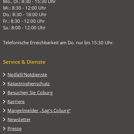
in
Mo., Di.: 8:30 - 15:30 Uhr
einem
Mi.: 8:30 - 12:00 Uhr
neuen
Do.: 8:30 - 18:00 Uhr
Tab)
Fr.: 8:30 - 12:00 Uhr
Sa.: 8:00 - 12:00 Uhr
Telefonische Erreichbarkeit am Do. nur bis 15:30 Uhr.
Service & Dienste
Notfall/Notdienste
Katastrophenschutz
(Öffnet
Besuchen Sie Coburg
in
Karriere
einem
(Öffnet
Mängelmelder „Sag's Coburg“
neuen
in
Tab)
Newsletter
einem
Presse
neuen