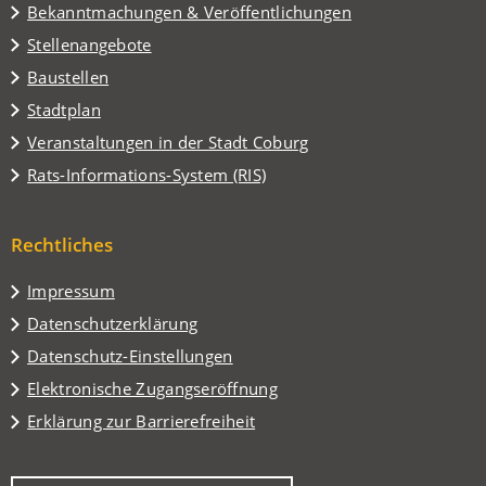
Tab)
Bekanntmachungen & Veröffentlichungen
Stellenangebote
Baustellen
(Öffnet
Stadtplan
in
(Öffnet
Veranstaltungen in der Stadt Coburg
einem
in
(Öffnet
Rats-Informations-System (RIS)
neuen
einem
in
Tab)
neuen
einem
Tab)
Rechtliches
neuen
Tab)
Impressum
Datenschutzerklärung
Datenschutz-Einstellungen
Elektronische Zugangseröffnung
Erklärung zur Barrierefreiheit