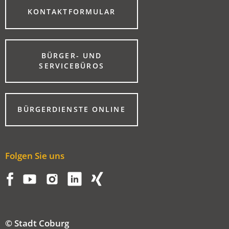
(ÖFFNET
KONTAKTFORMULAR
IN
EINEM
NEUEN
TAB)
BÜRGER- UND
(ÖFFNET
SERVICEBÜROS
IN
EINEM
NEUEN
TAB)
(ÖFFNET
BÜRGERDIENSTE ONLINE
IN
EINEM
NEUEN
TAB)
Folgen Sie uns
© Stadt Coburg