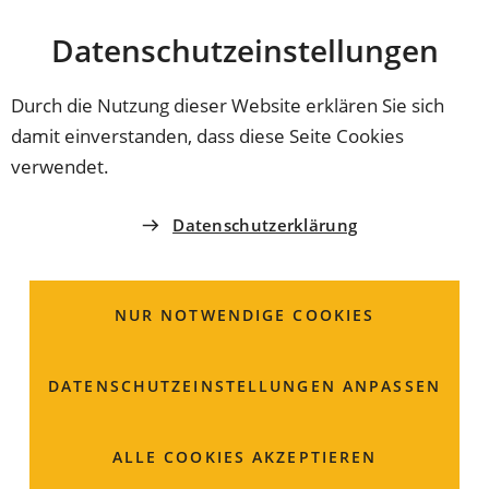
Stadt
INHALT ANSPRINGEN
Datenschutz­einstellungen
Coburg
Durch die Nutzung dieser Website erklären Sie sich
damit einverstanden, dass diese Seite Cookies
ERINNERUNGSKULTUR
verwendet.
Stolpersteine bauen
Datenschutzerklärung
Brücken
NUR NOTWENDIGE COOKIES
Zehn neue Stolpersteine erinnern an zehn weitere
Menschen, die unter dem NS-Regime in Coburg gelitten
haben. Nachfahren der Familie Fechheimer haben zu
DATENSCHUTZ­EINSTELLUNGEN ANPASSEN
diesem Anlass Coburg besucht.
ALLE COOKIES AKZEPTIEREN