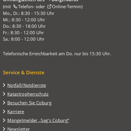
(mit
(Öffnet
Telefon-
oder
Online-Termin
)
in
Mo., Di.: 8:30 - 15:30 Uhr
einem
Mi.: 8:30 - 12:00 Uhr
neuen
Do.: 8:30 - 18:00 Uhr
Tab)
Fr.: 8:30 - 12:00 Uhr
Sa.: 8:00 - 12:00 Uhr
Telefonische Erreichbarkeit am Do. nur bis 15:30 Uhr.
Service & Dienste
Notfall/Notdienste
Katastrophenschutz
(Öffnet
Besuchen Sie Coburg
in
Karriere
einem
(Öffnet
Mängelmelder „Sag's Coburg“
neuen
in
Tab)
Newsletter