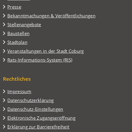
einem
Presse
neuen
Tab)
Bekanntmachungen & Veröffentlichungen
Stellenangebote
Baustellen
(Öffnet
Stadtplan
in
(Öffnet
Veranstaltungen in der Stadt Coburg
einem
in
(Öffnet
Rats-Informations-System (RIS)
neuen
einem
in
Tab)
neuen
einem
Tab)
Rechtliches
neuen
Tab)
Impressum
Datenschutzerklärung
Datenschutz-Einstellungen
Elektronische Zugangseröffnung
Erklärung zur Barrierefreiheit