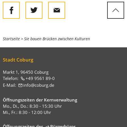
Sie
Startseite
Sie bauen Brücken zwischen Kulturen
befinden
sich
Stadt Coburg
hier:
Markt 1, 96450 Coburg
Telefon:
+49 9561 89-0
E-Mail:
info
coburg
de
Öffnungszeiten der Kernverwaltung
Mo., Di., Do.: 8:30 - 15:30 Uhr
Mi., Fr.: 8:30 - 12:00 Uhr
Öffnungszeiten des
Bürgerbüros