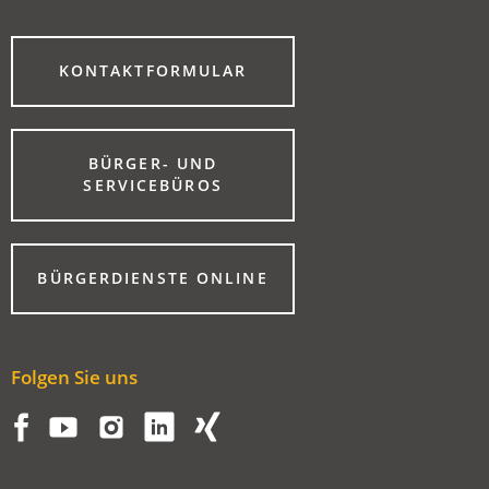
(ÖFFNET
KONTAKTFORMULAR
IN
EINEM
NEUEN
TAB)
BÜRGER- UND
(ÖFFNET
SERVICEBÜROS
IN
EINEM
NEUEN
TAB)
(ÖFFNET
BÜRGERDIENSTE ONLINE
IN
EINEM
NEUEN
TAB)
Folgen Sie uns