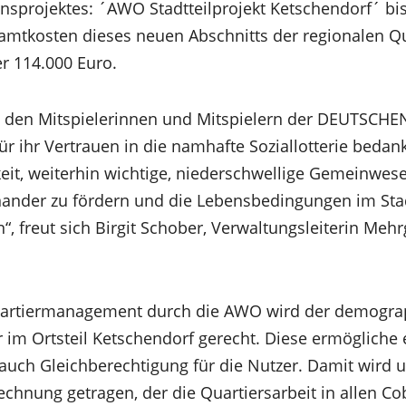
nsprojektes: ´AWO Stadtteilprojekt Ketschendorf´ bis
amtkosten dieses neuen Abschnitts der regionalen Q
er 114.000 Euro.
i den Mitspielerinnen und Mitspielern der DEUTSC
r ihr Vertrauen in die namhafte Soziallotterie bedank
eit, weiterhin wichtige, niederschwellige Gemeinwesen
nander zu fördern und die Lebensbedingungen im Stad
“, freut sich Birgit Schober, Verwaltungsleiterin Me
uartiermanagement durch die AWO wird der demogra
 im Ortsteil Ketschendorf gerecht. Diese ermögliche e
uch Gleichberechtigung für die Nutzer. Damit wird
chnung getragen, der die Quartiersarbeit in allen Co