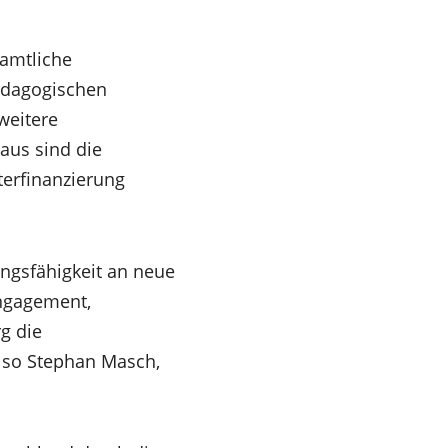
namtliche
pädagogischen
weitere
aus sind die
terfinanzierung
ungsfähigkeit an neue
Engagement,
rg die
, so Stephan Masch,