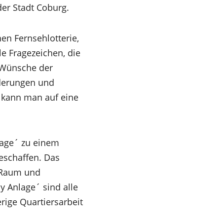
 der Stadt Coburg.
en Fernsehlotterie,
le Fragezeichen, die
 Wünsche der
rderungen und
e kann man auf eine
lage´ zu einem
eschaffen. Das
 Raum und
y Anlage´ sind alle
ige Quartiersarbeit