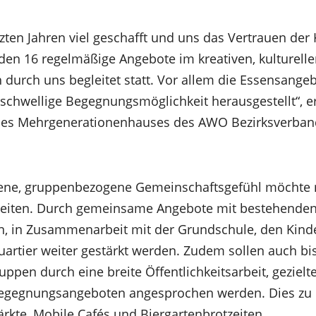
tzten Jahren viel geschafft und uns das Vertrauen der
inden 16 regelmäßige Angebote im kreativen, kulturell
 durch uns begleitet statt. Vor allem die Essensangeb
schwellige Begegnungsmöglichkeit herausgestellt“, erz
n des Mehrgenerationenhauses des AWO Bezirksverba
dene, gruppenbezogene Gemeinschaftsgefühl möchte 
eiten. Durch gemeinsame Angebote mit bestehende
, in Zusammenarbeit mit der Grundschule, den Kinde
artier weiter gestärkt werden. Zudem sollen auch bi
uppen durch eine breite Öffentlichkeitsarbeit, geziel
Begegnungsangeboten angesprochen werden. Dies zu 
kte, Mobile Cafés und Biergartenbrotzeiten.