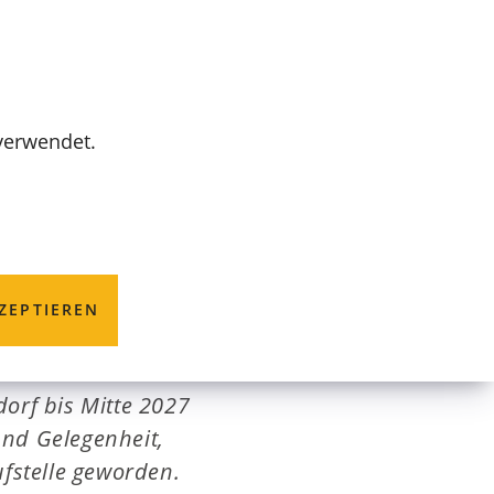
MENÜ
 verwendet.
erlängerung
ZEPTIEREN
eutschen
orf bis Mitte 2027
und Gelegenheit,
fstelle geworden.