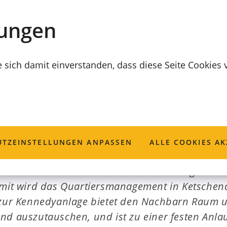
lungen
e sich damit einverstanden, dass diese Seite Cookies
kt geht in die V
TZ­EINSTELLUNGEN ANPASSEN
ALLE COOKIES AK
kt der AWO erhält 90.500 Euro Förderung der D
amit wird das Quartiersmanagement in Ketschend
f zur Kennedyanlage bietet den Nachbarn Raum 
nd auszutauschen, und ist zu einer festen Anlau