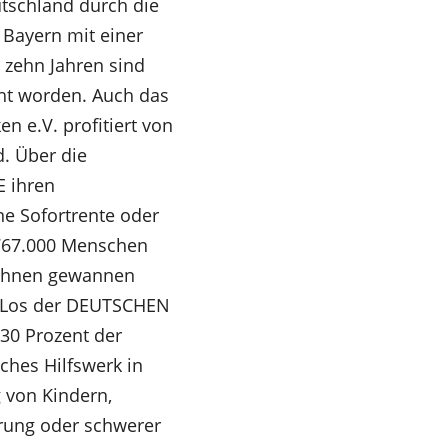
utschland durch die
Bayern mit einer
 zehn Jahren sind
cht worden. Auch das
n e.V. profitiert von
d. Über die
E ihren
ne Sofortrente oder
 767.000 Menschen
n ihnen gewannen
in Los der DEUTSCHEN
 30 Prozent der
hes Hilfswerk in
 von Kindern,
rung oder schwerer