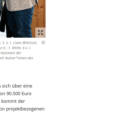
5. v. l. Liane Blietzsch,
.; 1. Reihe, 6 v. l.
räsentant der
mit Nutzer*innen des
 sich über eine
n 90.500 Euro
ie kommt der
on projektbezogenen