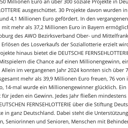
50 Millionen Euro an über 300 soziale Projekte in De
TERIE ausgeschüttet. 30 Projekte davon wurden in 
d 4,1 Millionen Euro gefördert. In den vergangenen
 mit mehr als 37,2 Millionen Euro in Bayern ermögli
Coburg des AWO Bezirksverband Ober- und Mittelfranke
 Erlösen des Losverkaufs der Soziallotterie erzielt wir
Projekte hinaus bietet die DEUTSCHE FERNSEHLOTTERI
Mitspielern die Chance auf einen Millionengewinn, ei
e. Allein im vergangenen Jahr 2024 konnten sich über
sgesamt mehr als 39,9 Millionen Euro freuen, 76 vo
o, 14-mal wurde ein Millionengewinner glücklich. E
für jeden ein Gewinn. Jedes Jahr fließen mindestens
UTSCHEN FERNSEHLOTTERIE über die Stiftung Deutsc
 in ganz Deutschland. Dabei steht die Unterstützung
ien, Seniorinnen und Senioren, Menschen mit Behinde