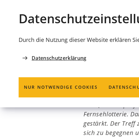
Stadt
INHALT ANSPRINGEN
Datenschutz­einstel
Coburg
Durch die Nutzung dieser Website erklären Si
Datenschutzerklärung
KETSCHENDORF
Quartiersproje
NUR NOTWENDIGE COOKIES
DATENSCHU
Das Quartiersproje
Fernsehlotterie. D
gestärkt. Der Tref
sich zu begegnen u