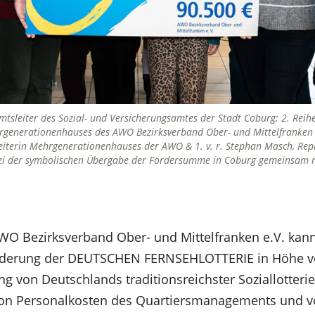
, Amtsleiter des Sozial- und Versicherungsamtes der Stadt Coburg; 2. Reihe, 
rgenerationenhauses des AWO Bezirksverband Ober- und Mittelfranken e.V
leiterin Mehrgenerationenhauses der AWO & 1. v. r. Stephan Masch, Rep
bei der symbolischen Übergabe der Fördersumme in Coburg gemeinsam 
O Bezirksverband Ober- und Mittelfranken e.V. kann
derung der DEUTSCHEN FERNSEHLOTTERIE in Höhe vo
g von Deutschlands traditionsreichster Soziallotter
von Personalkosten des Quartiersmanagements und v