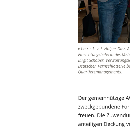
v.l.n.r.: 1. v. l. Holger Diez
Einrichtungsleiterin des Meh
Birgit Schober, Verwaltungs
Deutschen Fernsehlotterie 
Quartiersmanagements.
Der gemeinnützige AW
zweckgebundene För
freuen. Die Zuwendun
anteiligen Deckung 