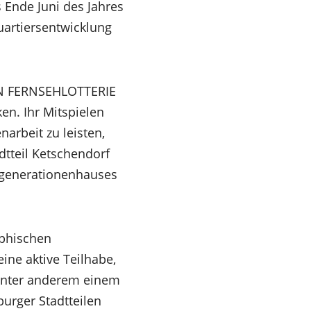
 Ende Juni des Jahres
uartiersentwicklung
HEN FERNSEHLOTTERIE
en. Ihr Mitspielen
arbeit zu leisten,
tteil Ketschendorf
hrgenerationenhauses
phischen
ine aktive Teilhabe,
 unter anderem einem
burger Stadtteilen