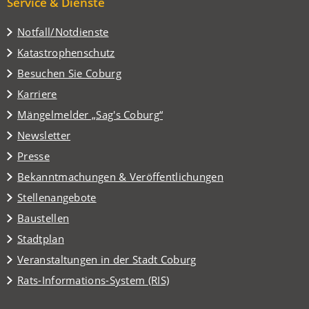
Service & Dienste
Notfall/Notdienste
Katastrophenschutz
(Öffnet
Besuchen Sie Coburg
in
Karriere
einem
(Öffnet
Mängelmelder „Sag's Coburg“
neuen
in
Tab)
Newsletter
einem
Presse
neuen
Tab)
Bekanntmachungen & Veröffentlichungen
Stellenangebote
Baustellen
(Öffnet
Stadtplan
in
(Öffnet
Veranstaltungen in der Stadt Coburg
einem
in
(Öffnet
Rats-Informations-System (RIS)
neuen
einem
in
Tab)
neuen