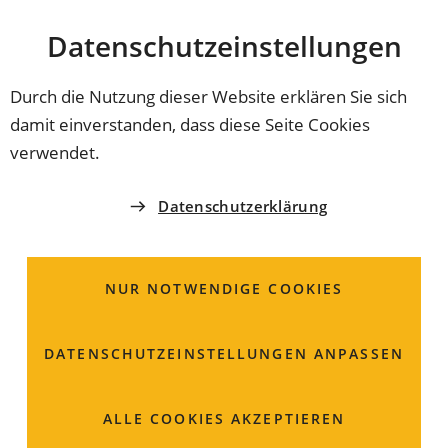
Stadt
INHALT ANSPRINGEN
Datenschutz­einstellungen
Coburg
Durch die Nutzung dieser Website erklären Sie sich
damit einverstanden, dass diese Seite Cookies
BESONDERE EHRUNG
verwendet.
Ein Vorbild im Ehrenamt
Datenschutzerklärung
Die Stadtspitze würdigte Hermann Beckering bei seiner
feierlichen Verabschiedung als Vorstandsvorsitzenden
NUR NOTWENDIGE COOKIES
des Caritasverbandes Coburg. Für sein
jahrzehntelanges Engagement erhielt Beckering die
Stadtmedaille in Silber – eine besondere Ehrung für
DATENSCHUTZ­EINSTELLUNGEN ANPASSEN
seine Verdienste in der Region.
ALLE COOKIES AKZEPTIEREN