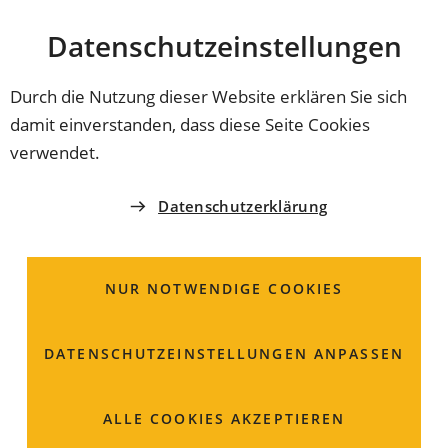
Stadt
INHALT ANSPRINGEN
Datenschutz­einstellungen
Coburg
Durch die Nutzung dieser Website erklären Sie sich
damit einverstanden, dass diese Seite Cookies
OB ON TOUR
verwendet.
Von der Touristin zur
Datenschutzerklärung
Bürgerin
NUR NOTWENDIGE COOKIES
Ein Stück Britiannien hat OB Dominik Sauerteig in der
Ketschengasse gefunden. Im Rahmen seiner
Innenstadtbesuche war er jetzt im Café Victoria.
DATENSCHUTZ­EINSTELLUNGEN ANPASSEN
ALLE COOKIES AKZEPTIEREN