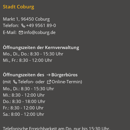
sich
Stadt Coburg
hier:
Markt 1, 96450 Coburg
Telefon:
+49 9561 89-0
E-Mail:
info
coburg
de
Öffnungszeiten der Kernverwaltung
Mo., Di., Do.: 8:30 - 15:30 Uhr
Mi., Fr.: 8:30 - 12:00 Uhr
Öffnungszeiten des
Bürgerbüros
(mit
(Öffnet
Telefon-
oder
Online-Termin
)
in
Mo., Di.: 8:30 - 15:30 Uhr
einem
Mi.: 8:30 - 12:00 Uhr
neuen
Do.: 8:30 - 18:00 Uhr
Tab)
Fr.: 8:30 - 12:00 Uhr
Sa.: 8:00 - 12:00 Uhr
Telefonische Erreichbarkeit am Do. nur bis 15:30 Uhr.