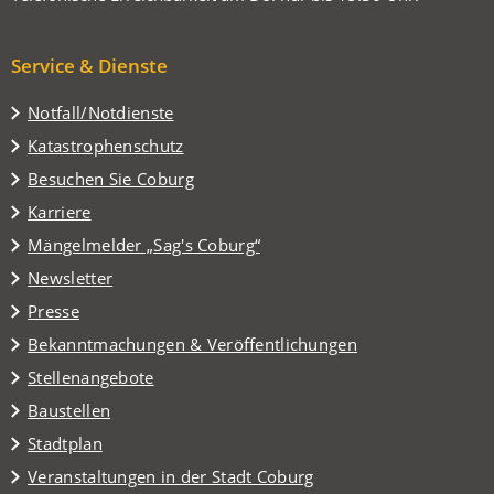
Service & Dienste
Notfall/Notdienste
Katastrophenschutz
(Öffnet
Besuchen Sie Coburg
in
Karriere
einem
(Öffnet
Mängelmelder „Sag's Coburg“
neuen
in
Tab)
Newsletter
einem
Presse
neuen
Tab)
Bekanntmachungen & Veröffentlichungen
Stellenangebote
Baustellen
(Öffnet
Stadtplan
in
(Öffnet
Veranstaltungen in der Stadt Coburg
einem