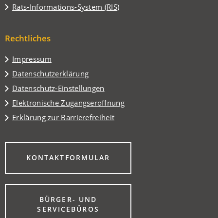
in
(Öffnet
Rats-Informations-System (RIS)
neuen
einem
in
Tab)
neuen
einem
Tab)
Rechtliches
neuen
Tab)
Impressum
Datenschutzerklärung
Datenschutz-Einstellungen
Elektronische Zugangseröffnung
Erklärung zur Barrierefreiheit
(ÖFFNET
KONTAKTFORMULAR
IN
EINEM
NEUEN
TAB)
BÜRGER- UND
(ÖFFNET
SERVICEBÜROS