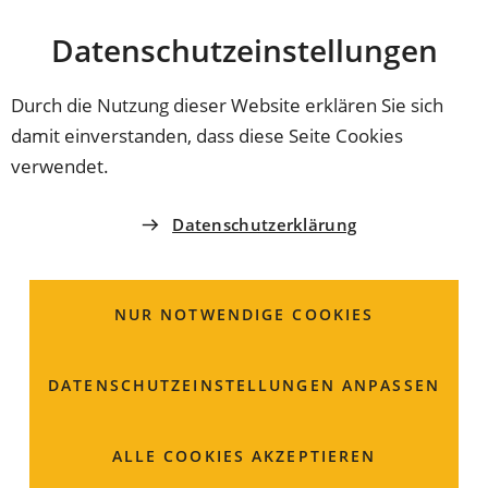
Stadt
INHALT ANSPRINGEN
Datenschutz­einstellungen
Coburg
Durch die Nutzung dieser Website erklären Sie sich
damit einverstanden, dass diese Seite Cookies
SCHIMMBAD
verwendet.
Stadtrat bringt neues
Datenschutzerklärung
Aquaria auf den Weg
NUR NOTWENDIGE COOKIES
Das Aquaria ist am Ende seiner Lebensdauer. Nun hat
der Stadtrat zugestimmt, dass Planung und Bau eines
neuen Erlebnisbads beginnen können. Damit wird ein
DATENSCHUTZ­EINSTELLUNGEN ANPASSEN
weitgehend lückenloser Übergang vom alten ins neue
Bad gewährleistet.
ALLE COOKIES AKZEPTIEREN