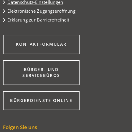
Datenschutz-Einstellungen
Elektronische Zugangseröffnung
Erklärung zur Barrierefreiheit
(ÖFFNET
KONTAKTFORMULAR
IN
EINEM
NEUEN
TAB)
BÜRGER- UND
(ÖFFNET
SERVICEBÜROS
IN
EINEM
NEUEN
TAB)
(ÖFFNET
BÜRGERDIENSTE ONLINE
IN
EINEM
NEUEN
TAB)
Folgen Sie uns