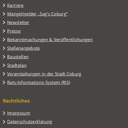
in
Karriere
einem
(Öffnet
Mängelmelder „Sag's Coburg“
neuen
in
Tab)
Newsletter
einem
Presse
neuen
Tab)
Bekanntmachungen & Veröffentlichungen
Stellenangebote
Baustellen
(Öffnet
Stadtplan
in
(Öffnet
Veranstaltungen in der Stadt Coburg
einem
in
(Öffnet
Rats-Informations-System (RIS)
neuen
einem
in
Tab)
neuen
einem
Tab)
Rechtliches
neuen
Tab)
Impressum
Datenschutzerklärung