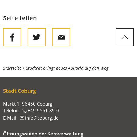
Seite teilen
Sie
Startseite
Stadtrat bringt neues Aquaria auf den Weg
befinden
sich
Stadt Coburg
hier:
Markt 1, 96450 Coburg
Telefon:
+49 9561 89-0
E-Mail:
info
coburg
de
Öffnungszeiten der Kernverwaltung