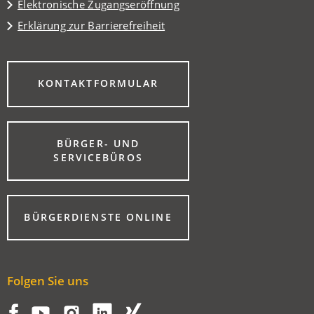
Elektronische Zugangseröffnung
Erklärung zur Barrierefreiheit
(ÖFFNET
KONTAKTFORMULAR
IN
EINEM
NEUEN
TAB)
BÜRGER- UND
(ÖFFNET
SERVICEBÜROS
IN
EINEM
NEUEN
TAB)
(ÖFFNET
BÜRGERDIENSTE ONLINE
IN
EINEM
NEUEN
TAB)
Folgen Sie uns