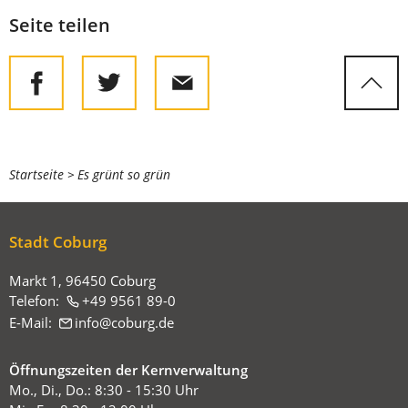
Seite teilen
Sie
Startseite
Es grünt so grün
befinden
sich
Stadt Coburg
hier:
Markt 1, 96450 Coburg
Telefon:
+49 9561 89-0
E-Mail:
info
coburg
de
Öffnungszeiten der Kernverwaltung
Mo., Di., Do.: 8:30 - 15:30 Uhr