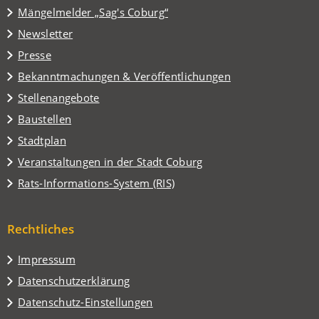
einem
(Öffnet
Mängelmelder „Sag's Coburg“
neuen
in
Tab)
Newsletter
einem
Presse
neuen
Tab)
Bekanntmachungen & Veröffentlichungen
Stellenangebote
Baustellen
(Öffnet
Stadtplan
in
(Öffnet
Veranstaltungen in der Stadt Coburg
einem
in
(Öffnet
Rats-Informations-System (RIS)
neuen
einem
in
Tab)
neuen
einem
Tab)
Rechtliches
neuen
Tab)
Impressum
Datenschutzerklärung
Datenschutz-Einstellungen