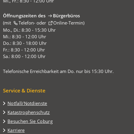
Mi., Fr.: 8:30 - 12:00 Uhr
Öffnungszeiten des
Bürgerbüros
(mit
(Öffnet
Telefon-
oder
Online-Termin
)
in
Mo., Di.: 8:30 - 15:30 Uhr
einem
Mi.: 8:30 - 12:00 Uhr
neuen
Do.: 8:30 - 18:00 Uhr
Tab)
Fr.: 8:30 - 12:00 Uhr
Sa.: 8:00 - 12:00 Uhr
Telefonische Erreichbarkeit am Do. nur bis 15:30 Uhr.
Service & Dienste
Notfall/Notdienste
Katastrophenschutz
(Öffnet
Besuchen Sie Coburg
in
Karriere