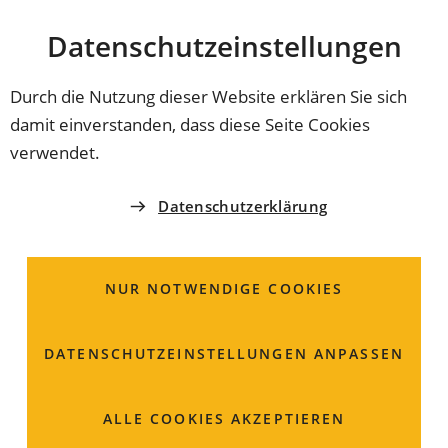
Stadt
INHALT ANSPRINGEN
Datenschutz­einstellungen
Coburg
Durch die Nutzung dieser Website erklären Sie sich
damit einverstanden, dass diese Seite Cookies
NACHBARSCHAFTSTREFF CREIDLITZ
verwendet.
Wo Nachbarn zu
Datenschutzerklärung
Freunden werden
NUR NOTWENDIGE COOKIES
Was braucht ein Stadtteil, damit sich Menschen dort
wohlfühlen und einbringen können? Begegnung,
Unterstützung, Raum für Ideen – genau das bietet der
DATENSCHUTZ­EINSTELLUNGEN ANPASSEN
Caritas Nachbarschaftstreff Creidlitz seit 2017.
ALLE COOKIES AKZEPTIEREN