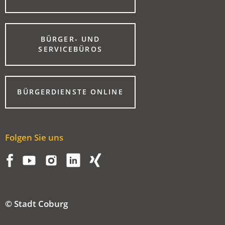
IN
EINEM
NEUEN
TAB)
BÜRGER- UND
(ÖFFNET
SERVICEBÜROS
IN
EINEM
NEUEN
TAB)
(ÖFFNET
BÜRGERDIENSTE ONLINE
IN
EINEM
NEUEN
TAB)
Folgen Sie uns
© Stadt Coburg