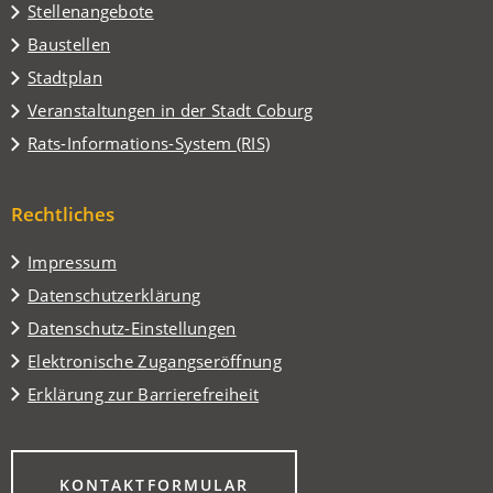
Stellenangebote
Baustellen
(Öffnet
Stadtplan
in
(Öffnet
Veranstaltungen in der Stadt Coburg
einem
in
(Öffnet
Rats-Informations-System (RIS)
neuen
einem
in
Tab)
neuen
einem
Tab)
Rechtliches
neuen
Tab)
Impressum
Datenschutzerklärung
Datenschutz-Einstellungen
Elektronische Zugangseröffnung
Erklärung zur Barrierefreiheit
(ÖFFNET
KONTAKTFORMULAR