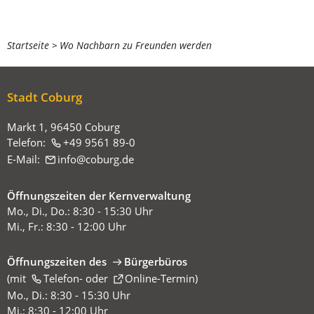
Sie
Startseite
Wo Nachbarn zu Freunden werden
befinden
sich
Stadt Coburg
hier:
Markt 1, 96450 Coburg
Telefon:
+49 9561 89-0
E-Mail:
info
coburg
de
Öffnungszeiten der Kernverwaltung
Mo., Di., Do.: 8:30 - 15:30 Uhr
Mi., Fr.: 8:30 - 12:00 Uhr
Öffnungszeiten des
Bürgerbüros
(mit
(Öffnet
Telefon-
oder
Online-Termin
)
in
Mo., Di.: 8:30 - 15:30 Uhr
einem
Mi.: 8:30 - 12:00 Uhr