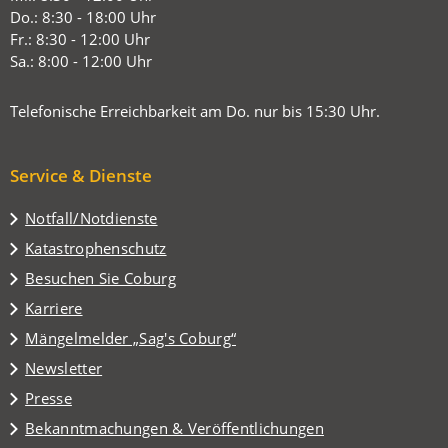
neuen
Do.: 8:30 - 18:00 Uhr
Tab)
Fr.: 8:30 - 12:00 Uhr
Sa.: 8:00 - 12:00 Uhr
Telefonische Erreichbarkeit am Do. nur bis 15:30 Uhr.
Service & Dienste
Notfall/Notdienste
Katastrophenschutz
(Öffnet
Besuchen Sie Coburg
in
Karriere
einem
(Öffnet
Mängelmelder „Sag's Coburg“
neuen
in
Tab)
Newsletter
einem
Presse
neuen
Tab)
Bekanntmachungen & Veröffentlichungen