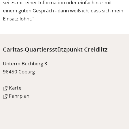
sei es mit einer Information oder einfach nur mit
einem guten Gespräch - dann weiß ich, dass sich mein
Einsatz lohnt.“
Caritas-Quartiersstützpunkt Creidlitz
Unterm Buchberg 3
96450 Coburg
(Öffnet
Karte
in
(Öffnet
Fahrplan
einem
in
neuen
einem
Tab)
neuen
Tab)