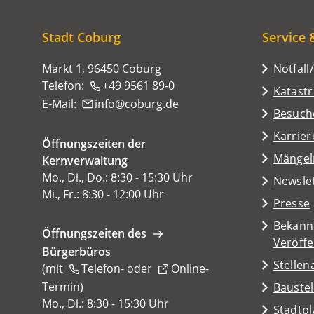
sich
hier:
Stadt Coburg
Service 
Markt 1, 96450 Coburg
Notfall
Telefon:
+49 9561 89-0
Katast
E-Mail:
info
coburg
de
(Öffnet
Besuch
in
Karrier
Öffnungszeiten der
einem
(Öffnet
Mängel
Kernverwaltung
neuen
in
Mo., Di., Do.: 8:30 - 15:30 Uhr
Tab)
Newsle
einem
Mi., Fr.: 8:30 - 12:00 Uhr
Presse
neuen
Tab)
Bekann
Öffnungszeiten des
Veröff
Bürgerbüros
Stelle
(mit
Telefon-
oder
Online-
Termin
(Öffnet
)
Baustel
in
Mo., Di.: 8:30 - 15:30 Uhr
(Öffnet
Stadtp