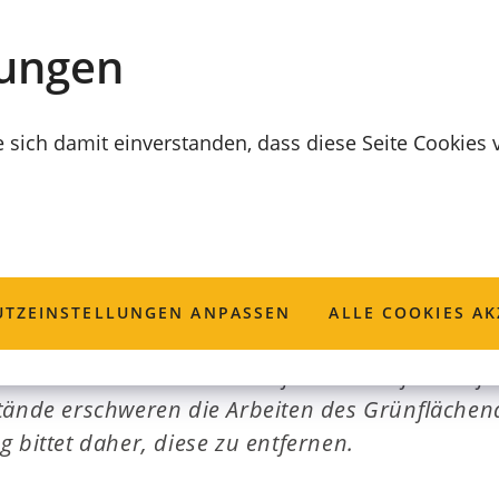
lungen
e sich damit einverstanden, dass diese Seite Cookies
arbeiten beginne
TZ­EINSTELLUNGEN ANPASSEN
ALLE COOKIES AK
tartet der Heckenschnitt auf dem Stadtfriedhof.
tände erschweren die Arbeiten des Grünflächen
 bittet daher, diese zu entfernen.