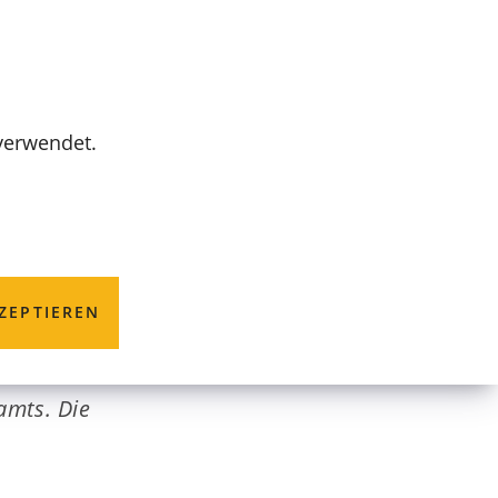
MENÜ
 verwendet.
n Ende Juni
ZEPTIEREN
 Hinter Grabsteinen
amts. Die