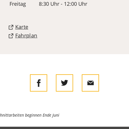
Freitag
8:30 Uhr - 12:00 Uhr
(Öffnet
Karte
in
(Öffnet
Fahrplan
einem
in
neuen
einem
Tab)
neuen
Tab)
hnittarbeiten beginnen Ende Juni