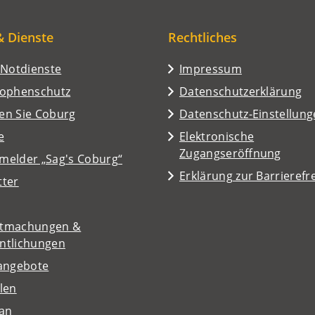
& Dienste
Rechtliches
/Notdienste
Impressum
rophenschutz
Datenschutzerklärung
en Sie Coburg
Datenschutz-Einstellun
e
Elektronische
Zugangseröffnung
melder „Sag's Coburg“
Erklärung zur Barrierefre
tter
tmachungen &
entlichungen
nangebote
len
lan