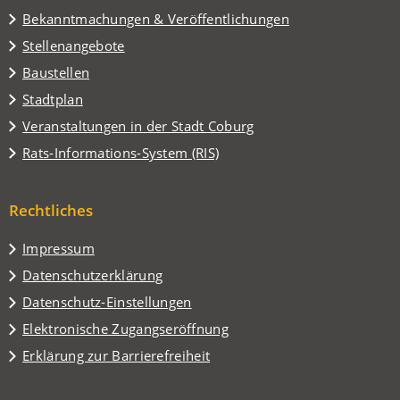
Tab)
Bekanntmachungen & Veröffentlichungen
Stellenangebote
Baustellen
(Öffnet
Stadtplan
in
(Öffnet
Veranstaltungen in der Stadt Coburg
einem
in
(Öffnet
Rats-Informations-System (RIS)
neuen
einem
in
Tab)
neuen
einem
Tab)
Rechtliches
neuen
Tab)
Impressum
Datenschutzerklärung
Datenschutz-Einstellungen
Elektronische Zugangseröffnung
Erklärung zur Barrierefreiheit