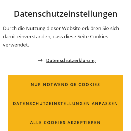
Stadt
INHALT ANSPRINGEN
Datenschutz­einstellungen
Coburg
Durch die Nutzung dieser Website erklären Sie sich
damit einverstanden, dass diese Seite Cookies
FEUERWEHREHRUNG
verwendet.
Coburg ehrt seine stillen
Datenschutzerklärung
Helden
NUR NOTWENDIGE COOKIES
Feuerwehrleute riskieren ihr Leben für die Sicherheit
der Gemeinschaft. Einmal im Jahr werden ihre
Verdienste in festlichem Rahmen gewürdigt.
DATENSCHUTZ­EINSTELLUNGEN ANPASSEN
Oberbürgermeister Dominik Sauerteig und
Stadtbrandrat Maximilian Brückner betonen die
ALLE COOKIES AKZEPTIEREN
Bedeutung und das uneigennützige Engagement der
Freiwilligen Feuerwehren.