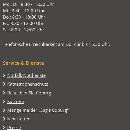
in
Mo., Di.: 8:30 - 15:30 Uhr
einem
Mi.: 8:30 - 12:00 Uhr
neuen
Do.: 8:30 - 18:00 Uhr
Tab)
Fr.: 8:30 - 12:00 Uhr
Sa.: 8:00 - 12:00 Uhr
Telefonische Erreichbarkeit am Do. nur bis 15:30 Uhr.
Service & Dienste
Notfall/Notdienste
Katastrophenschutz
(Öffnet
Besuchen Sie Coburg
in
Karriere
einem
(Öffnet
Mängelmelder „Sag's Coburg“
neuen
in
Tab)
Newsletter
einem
Presse
neuen