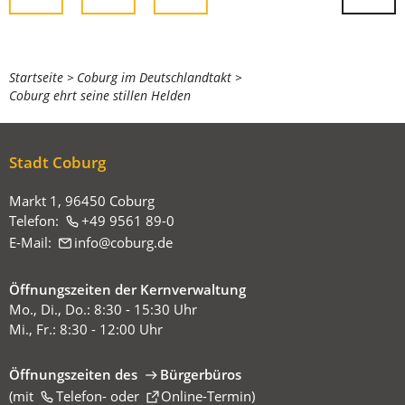
Sie
Startseite
Coburg im Deutschlandtakt
Coburg ehrt seine stillen Helden
befinden
sich
hier:
Stadt Coburg
Markt 1, 96450 Coburg
Telefon:
+49 9561 89-0
E-Mail:
info
coburg
de
Öffnungszeiten der Kernverwaltung
Mo., Di., Do.: 8:30 - 15:30 Uhr
Mi., Fr.: 8:30 - 12:00 Uhr
Öffnungszeiten des
Bürgerbüros
(mit
(Öffnet
Telefon-
oder
Online-Termin
)