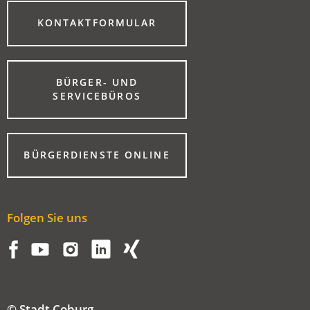
(ÖFFNET
KONTAKTFORMULAR
IN
EINEM
NEUEN
TAB)
BÜRGER- UND
(ÖFFNET
SERVICEBÜROS
IN
EINEM
NEUEN
TAB)
(ÖFFNET
BÜRGERDIENSTE ONLINE
IN
EINEM
NEUEN
TAB)
Folgen Sie uns
© Stadt Coburg