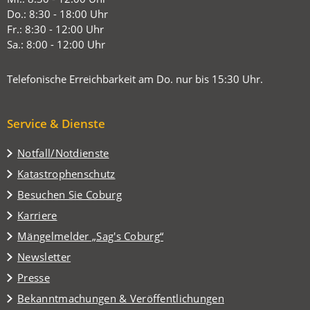
neuen
Do.: 8:30 - 18:00 Uhr
Tab)
Fr.: 8:30 - 12:00 Uhr
Sa.: 8:00 - 12:00 Uhr
Telefonische Erreichbarkeit am Do. nur bis 15:30 Uhr.
Service & Dienste
Notfall/Notdienste
Katastrophenschutz
(Öffnet
Besuchen Sie Coburg
in
Karriere
einem
(Öffnet
Mängelmelder „Sag's Coburg“
neuen
in
Tab)
Newsletter
einem
Presse
neuen
Tab)
Bekanntmachungen & Veröffentlichungen