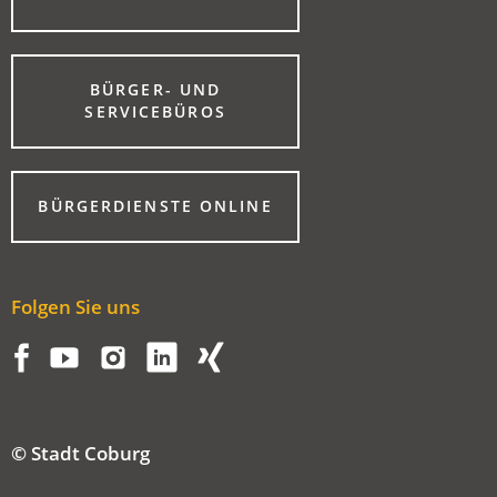
IN
EINEM
NEUEN
TAB)
BÜRGER- UND
(ÖFFNET
SERVICEBÜROS
IN
EINEM
NEUEN
TAB)
(ÖFFNET
BÜRGERDIENSTE ONLINE
IN
EINEM
NEUEN
TAB)
Folgen Sie uns
© Stadt Coburg