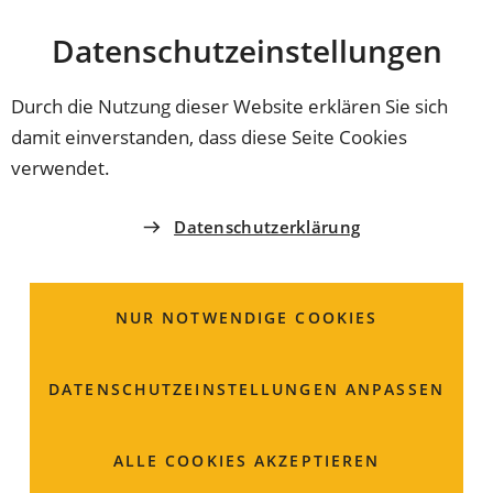
Stadt
INHALT ANSPRINGEN
Datenschutz­einstellungen
Coburg
Durch die Nutzung dieser Website erklären Sie sich
damit einverstanden, dass diese Seite Cookies
ERINNERUNGSKULTUR
verwendet.
#WeRemember
Datenschutzerklärung
Die Stadt Coburg beteiligt sich an der diesjährigen
Kampagne "#WeRemember" aus Anlass des
NUR NOTWENDIGE COOKIES
internationalen Holocaust-Gedenktages am 27. Januar
2026. "Stolpersteine, Erinnerungsweg und
kontinuierliche Aufarbeitung dieser Verbrechen
DATENSCHUTZ­EINSTELLUNGEN ANPASSEN
machen wir deutlich: Erinnerung darf nicht
stillstehen", mahnt OB Dominik Sauerteig.
ALLE COOKIES AKZEPTIEREN