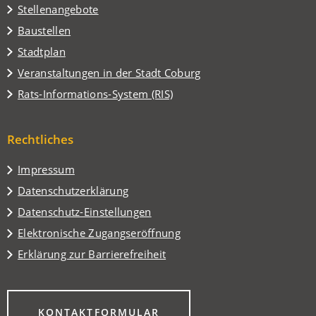
Stellenangebote
Baustellen
(Öffnet
Stadtplan
in
(Öffnet
Veranstaltungen in der Stadt Coburg
einem
in
(Öffnet
Rats-Informations-System (RIS)
neuen
einem
in
Tab)
neuen
einem
Tab)
Rechtliches
neuen
Tab)
Impressum
Datenschutzerklärung
Datenschutz-Einstellungen
Elektronische Zugangseröffnung
Erklärung zur Barrierefreiheit
(ÖFFNET
KONTAKTFORMULAR