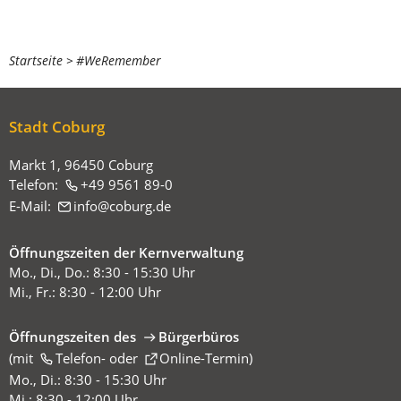
Sie
Startseite
#WeRemember
befinden
sich
Stadt Coburg
hier:
Markt 1, 96450 Coburg
Telefon:
+49 9561 89-0
E-Mail:
info
coburg
de
Öffnungszeiten der Kernverwaltung
Mo., Di., Do.: 8:30 - 15:30 Uhr
Mi., Fr.: 8:30 - 12:00 Uhr
Öffnungszeiten des
Bürgerbüros
(mit
(Öffnet
Telefon-
oder
Online-Termin
)
in
Mo., Di.: 8:30 - 15:30 Uhr
einem
Mi.: 8:30 - 12:00 Uhr