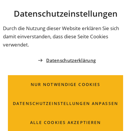
Stadt
INHALT ANSPRINGEN
Datenschutz­einstellungen
Coburg
Durch die Nutzung dieser Website erklären Sie sich
damit einverstanden, dass diese Seite Cookies
KULTURABTEILUNG
verwendet.
Rückertpreis geht an Agi
Datenschutzerklärung
Mishol und
Übersetzerin Anne
NUR NOTWENDIGE COOKIES
Birkenhauer
DATENSCHUTZ­EINSTELLUNGEN ANPASSEN
Die renommierte hebräische Lyrikerin Agi Mishol und
ihre Übersetzerin Anne Birkenhauer erhalten den
ALLE COOKIES AKZEPTIEREN
Coburger Rückert-Preis 2025. Die Auszeichnung