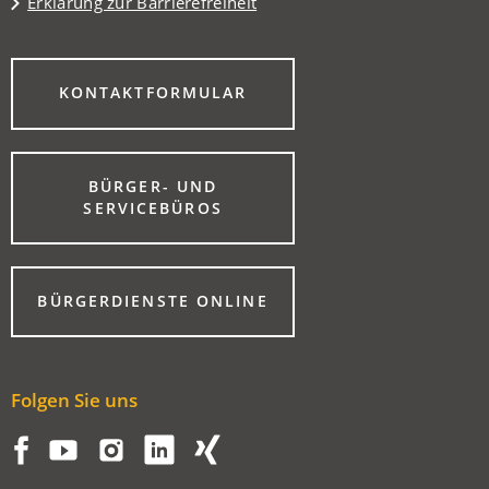
Erklärung zur Barrierefreiheit
(ÖFFNET
KONTAKTFORMULAR
IN
EINEM
NEUEN
TAB)
BÜRGER- UND
(ÖFFNET
SERVICEBÜROS
IN
EINEM
NEUEN
TAB)
(ÖFFNET
BÜRGERDIENSTE ONLINE
IN
EINEM
NEUEN
TAB)
Folgen Sie uns