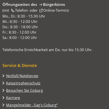
Öffnungszeiten des
Bürgerbüros
(mit
(Öffnet
Telefon-
oder
Online-Termin
)
in
Mo., Di.: 8:30 - 15:30 Uhr
einem
Mi.: 8:30 - 12:00 Uhr
neuen
Do.: 8:30 - 18:00 Uhr
Tab)
Fr.: 8:30 - 12:00 Uhr
Sa.: 8:00 - 12:00 Uhr
Telefonische Erreichbarkeit am Do. nur bis 15:30 Uhr.
Service & Dienste
Notfall/Notdienste
Katastrophenschutz
(Öffnet
Besuchen Sie Coburg
in
Karriere
einem
(Öffnet
Mängelmelder „Sag's Coburg“
neuen