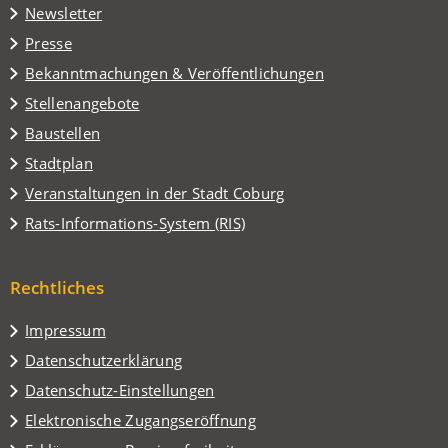
in
Tab)
Newsletter
einem
Presse
neuen
Tab)
Bekanntmachungen & Veröffentlichungen
Stellenangebote
Baustellen
(Öffnet
Stadtplan
in
(Öffnet
Veranstaltungen in der Stadt Coburg
einem
in
(Öffnet
Rats-Informations-System (RIS)
neuen
einem
in
Tab)
neuen
einem
Tab)
Rechtliches
neuen
Tab)
Impressum
Datenschutzerklärung
Datenschutz-Einstellungen
Elektronische Zugangseröffnung