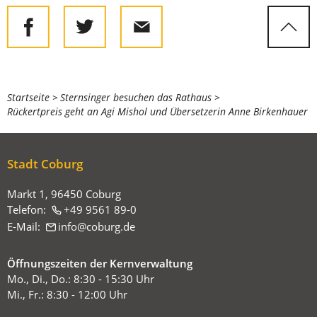
Sie
Startseite
Sternsinger besuchen das Rathaus
Rückertpreis geht an Agi Mishol und Übersetzerin Anne Birkenhauer
befinden
sich
hier:
Stadt Coburg
Markt 1, 96450 Coburg
Telefon:
+49 9561 89-0
E-Mail:
info
coburg
de
Öffnungszeiten der Kernverwaltung
Mo., Di., Do.: 8:30 - 15:30 Uhr
Mi., Fr.: 8:30 - 12:00 Uhr