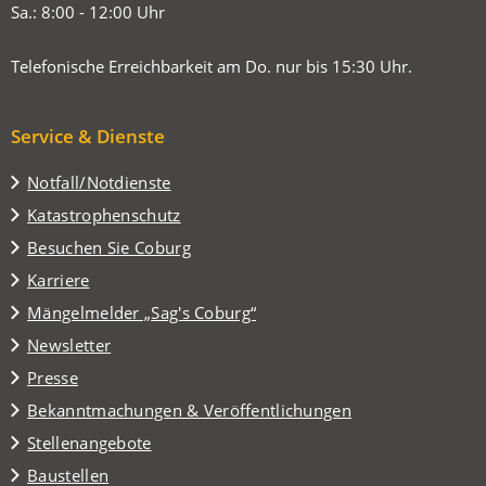
Sa.: 8:00 - 12:00 Uhr
Telefonische Erreichbarkeit am Do. nur bis 15:30 Uhr.
Service & Dienste
Notfall/Notdienste
Katastrophenschutz
(Öffnet
Besuchen Sie Coburg
in
Karriere
einem
(Öffnet
Mängelmelder „Sag's Coburg“
neuen
in
Tab)
Newsletter
einem
Presse
neuen
Tab)
Bekanntmachungen & Veröffentlichungen
Stellenangebote
Baustellen