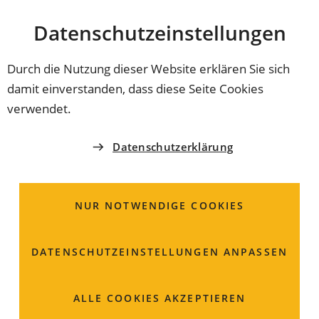
Stadt
INHALT ANSPRINGEN
Datenschutz­einstellungen
Coburg
Durch die Nutzung dieser Website erklären Sie sich
damit einverstanden, dass diese Seite Cookies
ERINNERUNGSKULTUR
verwendet.
Forschen gegen das
Datenschutzerklärung
Vergessen
NUR NOTWENDIGE COOKIES
Warum gerade Coburg? Ein neues Buch zeigt, wie die
einstige Residenzstadt früh zur Hochburg des
Nationalsozialismus werden konnte. Auf Basis
DATENSCHUTZ­EINSTELLUNGEN ANPASSEN
umfangreicher Forschungsergebnisse belegt die
Historikerin Dr. Eva Karl, wie Gewalt, Propaganda und
ALLE COOKIES AKZEPTIEREN
lokale Strukturen den Weg in die Diktatur ebneten.