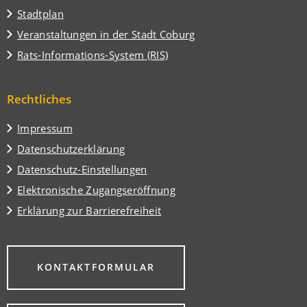
(Öffnet
Stadtplan
in
(Öffnet
Veranstaltungen in der Stadt Coburg
einem
in
(Öffnet
Rats-Informations-System (RIS)
neuen
einem
in
Tab)
neuen
einem
Tab)
Rechtliches
neuen
Tab)
Impressum
Datenschutzerklärung
Datenschutz-Einstellungen
Elektronische Zugangseröffnung
Erklärung zur Barrierefreiheit
(ÖFFNET
KONTAKTFORMULAR
IN
EINEM