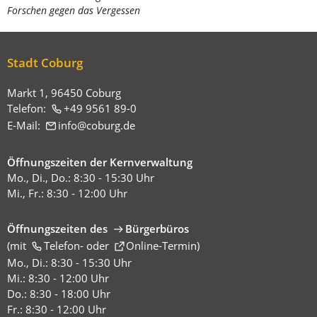
Forschen gegen das Vergessen
befinden
sich
hier:
Stadt Coburg
Markt 1, 96450 Coburg
Telefon:
+49 9561 89-0
E-Mail:
info
coburg
de
Öffnungszeiten der Kernverwaltung
Mo., Di., Do.: 8:30 - 15:30 Uhr
Mi., Fr.: 8:30 - 12:00 Uhr
Öffnungszeiten des
Bürgerbüros
(mit
(Öffnet
Telefon-
oder
Online-Termin
)
in
Mo., Di.: 8:30 - 15:30 Uhr
einem
Mi.: 8:30 - 12:00 Uhr
neuen
Do.: 8:30 - 18:00 Uhr
Tab)
Fr.: 8:30 - 12:00 Uhr