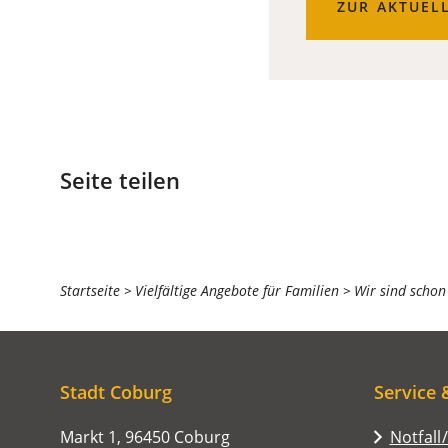
ZUR AKTUEL
Seite teilen
Sie
Startseite
Vielfältige Angebote für Familien
Wir sind schon
befinden
sich
hier:
Stadt Coburg
Service 
Markt 1, 96450 Coburg
Notfall