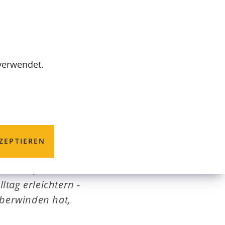
MENÜ
 verwendet.
ZEPTIEREN
rsetzen, mehr als
ltag erleichtern -
überwinden hat,