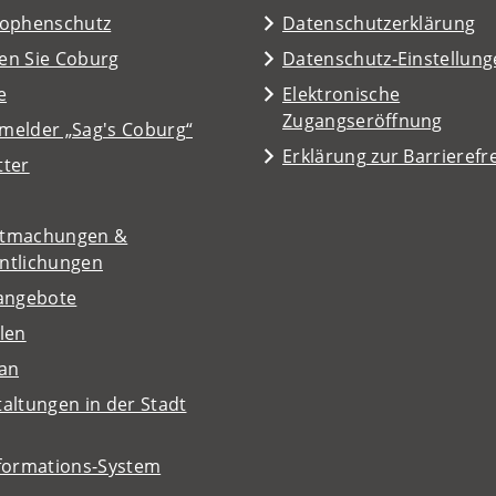
rophenschutz
Datenschutzerklärung
en Sie Coburg
Datenschutz-Einstellun
e
Elektronische
Zugangseröffnung
melder „Sag's Coburg“
Erklärung zur Barrierefre
tter
tmachungen &
entlichungen
nangebote
len
lan
altungen in der Stadt
nformations-System