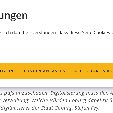
lungen
e sich damit einverstanden, dass diese Seite Cookies
 drin
TZ­EINSTELLUNGEN ANPASSEN
ALLE COOKIES AK
t mehr als eine Schreibmaschine durch einen PC e
ls pdfs anzuschauen. Digitalisierung muss den Al
er Verwaltung. Welche Hürden Coburg dabei zu 
digitalisierer der Stadt Coburg, Stefan Fey.