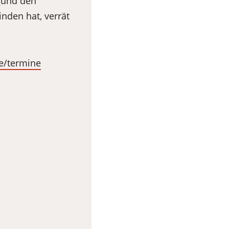
 (und den
nden hat, verrät
e/termine