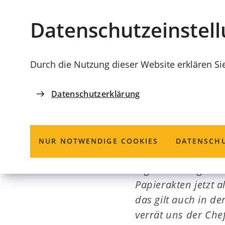
Stadt
INHALT ANSPRINGEN
Datenschutz­einstel
Coburg
Durch die Nutzung dieser Website erklären Si
Datenschutzerklärung
PODCAST MARKT 1
Wir sind schon
NUR NOTWENDIGE COOKIES
DATENSCHU
Digitalisierung is
Papierakten jetzt a
das gilt auch in d
verrät uns der Chef