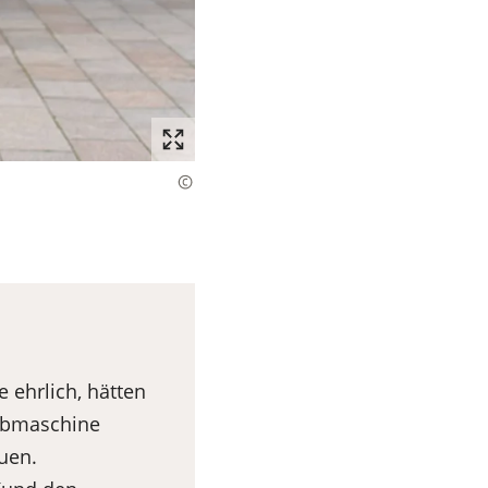
 ehrlich, hätten
eibmaschine
auen.