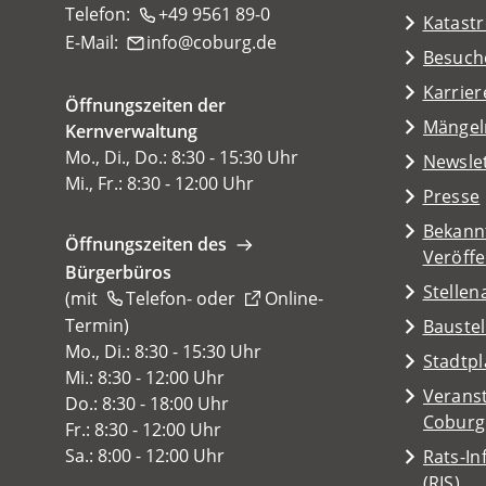
Telefon:
+49 9561 89-0
Katast
E-Mail:
info
coburg
de
(Öffnet
Besuch
in
Karrier
Öffnungszeiten der
einem
(Öffnet
Mängel
Kernverwaltung
neuen
in
Mo., Di., Do.: 8:30 - 15:30 Uhr
Tab)
Newsle
einem
Mi., Fr.: 8:30 - 12:00 Uhr
Presse
neuen
Tab)
Bekann
Öffnungszeiten des
Veröff
Bürgerbüros
Stelle
(mit
Telefon-
oder
Online-
Termin
(Öffnet
)
Baustel
in
Mo., Di.: 8:30 - 15:30 Uhr
(Öffnet
Stadtp
einem
Mi.: 8:30 - 12:00 Uhr
in
Veranst
neuen
Do.: 8:30 - 18:00 Uhr
einem
(Öffnet
Coburg
Tab)
Fr.: 8:30 - 12:00 Uhr
neuen
in
Sa.: 8:00 - 12:00 Uhr
Rats-I
Tab)
einem
(Öffnet
(RIS)