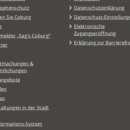
rophenschutz
Datenschutzerklärung
en Sie Coburg
Datenschutz-Einstellun
e
Elektronische
Zugangseröffnung
melder „Sag's Coburg“
Erklärung zur Barrierefre
tter
tmachungen &
entlichungen
nangebote
len
lan
altungen in der Stadt
nformations-System