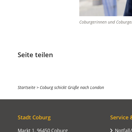
Coburgerinnen und Coburger 
Seite teilen
Sie
Startseite
Coburg schickt Grüße nach London
befinden
sich
hier:
Stadt Coburg
Service 
Markt 1, 96450 Coburg
Notfall