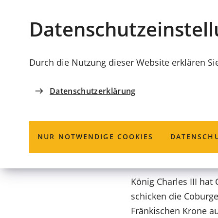
Stadt
INHALT ANSPRINGEN
Datenschutz­einstel
Coburg
Durch die Nutzung dieser Website erklären Si
Datenschutzerklärung
CORONATION DAY
Coburg schick
NUR NOTWENDIGE COOKIES
DATENSCHU
König Charles III hat
schicken die Coburg
Fränkischen Krone a