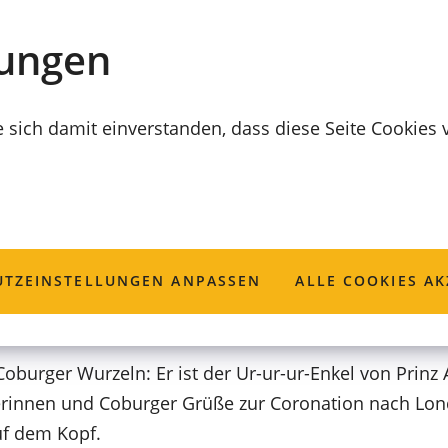
lungen
e sich damit einverstanden, dass diese Seite Cookies
t Grüße nach Lo
TZ­EINSTELLUNGEN ANPASSEN
ALLE COOKIES AK
 Coburger Wurzeln: Er ist der Ur-ur-ur-Enkel von Prinz
erinnen und Coburger Grüße zur Coronation nach Lon
uf dem Kopf.