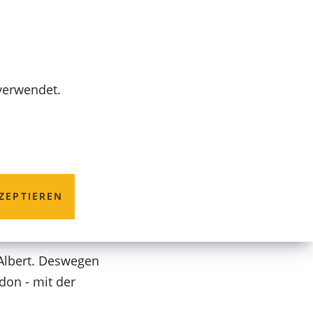
MENÜ
 verwendet.
ndon
ZEPTIEREN
 Albert. Deswegen
don - mit der