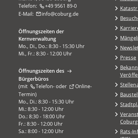
Telefon:
+49 9561 89-0
Katast
E-Mail:
info
coburg
de
(Öffnet
Besuch
in
Karrier
Öffnungszeiten der
einem
(Öffnet
Mängel
Kernverwaltung
neuen
in
Mo., Di., Do.: 8:30 - 15:30 Uhr
Tab)
Newsle
einem
Mi., Fr.: 8:30 - 12:00 Uhr
Presse
neuen
Tab)
Bekann
Öffnungszeiten des
Veröff
Bürgerbüros
Stelle
(mit
Telefon-
oder
Online-
Termin
(Öffnet
)
Baustel
in
Mo., Di.: 8:30 - 15:30 Uhr
(Öffnet
Stadtp
einem
Mi.: 8:30 - 12:00 Uhr
in
Veranst
neuen
Do.: 8:30 - 18:00 Uhr
einem
(Öffnet
Coburg
Tab)
Fr.: 8:30 - 12:00 Uhr
neuen
in
Sa.: 8:00 - 12:00 Uhr
Rats-I
Tab)
einem