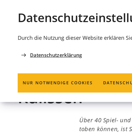
Stadt
INHALT ANSPRINGEN
Datenschutz­einstel
Coburg
Durch die Nutzung dieser Website erklären Si
Datenschutzerklärung
PODCAST
Helden der Spie
NUR NOTWENDIGE COOKIES
DATENSCHU
Kulissen
Über 40 Spiel- und 
toben können, ist 