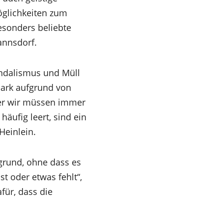
öglichkeiten zum
esonders beliebte
annsdorf.
andalismus und Müll
zpark aufgrund von
ber wir müssen immer
häufig leert, sind ein
Heinlein.
grund, ohne dass es
st oder etwas fehlt“,
afür, dass die