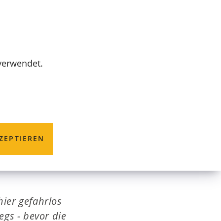
MENÜ
 verwendet.
 hinter die
ZEPTIEREN
hier gefahrlos
gs - bevor die