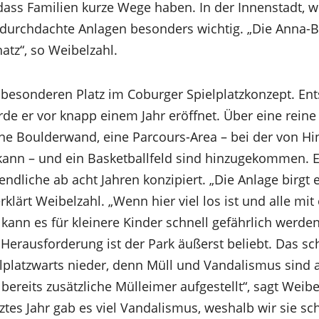
ass Familien kurze Wege haben. In der Innenstadt, w
ut durchdachte Anlagen besonders wichtig. „Die Anna-B
hatz“, so Weibelzahl.
n besonderen Platz im Coburger Spielplatzkonzept. En
de er vor knapp einem Jahr eröffnet. Über eine reine 
e Boulderwand, eine Parcours-Area – bei der von Hi
nn – und ein Basketballfeld sind hinzugekommen. Er i
endliche ab acht Jahren konzipiert. „Die Anlage birgt 
rklärt Weibelzahl. „Wenn hier viel los ist und alle mi
kann es für kleinere Kinder schnell gefährlich werden
erausforderung ist der Park äußerst beliebt. Das sch
elplatzwarts nieder, denn Müll und Vandalismus sind 
ereits zusätzliche Mülleimer aufgestellt“, sagt Weib
etztes Jahr gab es viel Vandalismus, weshalb wir sie sc