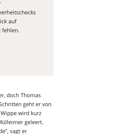
r
cherheitschecks
ick auf
 fehlen.
eer, doch Thomas
 Schritten geht er von
e Wippe wird kurz
Mülleimer geleert.
e“, sagt er