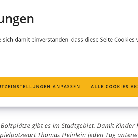
lungen
e sich damit einverstanden, dass diese Seite Cookies
lplätze: Ein Blick
TZ­EINSTELLUNGEN ANPASSEN
ALLE COOKIES AK
Bolzplätze gibt es im Stadtgebiet. Damit Kinder 
Spielpatzwart Thomas Heinlein jeden Tag unterwe