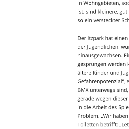
in Wohngebieten, sod
ist, sind kleinere, g
so ein versteckter Sc
Der Itzpark hat eine
der Jugendlichen, wur
hinausgewachsen. Ein
gesprungen werden ka
ältere Kinder und Jug
Gefahrenpotenzial“, e
BMX unterwegs sind, 
gerade wegen dieser H
in die Arbeit des Spi
Problem. „Wir haben b
Toiletten betrifft: „L