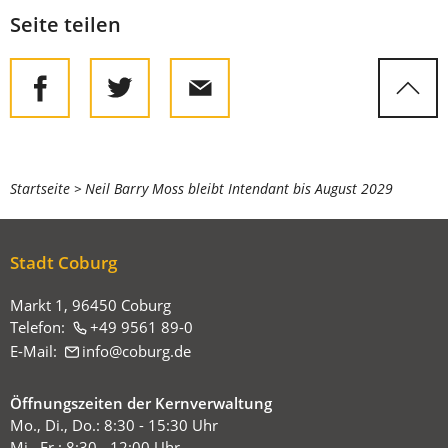
Seite teilen
Sie
Startseite
Neil Barry Moss bleibt Intendant bis August 2029
befinden
sich
Stadt Coburg
hier:
Markt 1, 96450 Coburg
Telefon:
+49 9561 89-0
E-Mail:
info
coburg
de
Öffnungszeiten der Kernverwaltung
Mo., Di., Do.: 8:30 - 15:30 Uhr
Mi., Fr.: 8:30 - 12:00 Uhr