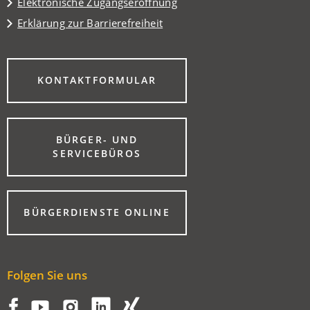
Elektronische Zugangseröffnung
Erklärung zur Barrierefreiheit
(ÖFFNET
KONTAKTFORMULAR
IN
EINEM
NEUEN
TAB)
BÜRGER- UND
(ÖFFNET
SERVICEBÜROS
IN
EINEM
NEUEN
TAB)
(ÖFFNET
BÜRGERDIENSTE ONLINE
IN
EINEM
NEUEN
TAB)
Folgen Sie uns