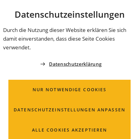
Stadt
INHALT ANSPRINGEN
Datenschutz­einstellungen
Coburg
Durch die Nutzung dieser Website erklären Sie sich
damit einverstanden, dass diese Seite Cookies
LANDESTHEATER
verwendet.
Neil Barry Moss bleibt
Datenschutzerklärung
Intendant bis August
2029
NUR NOTWENDIGE COOKIES
Neil Barry Moss bleibt Intendant des Landestheaters
DATENSCHUTZ­EINSTELLUNGEN ANPASSEN
Coburg: Der Theaterausschuss hat seinen Vertrag um
zwei Jahre verlängert – eine Entscheidung mit Blick auf
Kontinuität, Kreativität und das Jubiläumsjahr 2027.
ALLE COOKIES AKZEPTIEREN