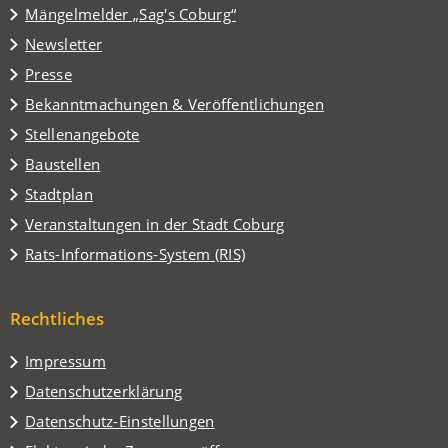
(Öffnet
Mängelmelder „Sag's Coburg“
neuen
in
Tab)
Newsletter
einem
Presse
neuen
Tab)
Bekanntmachungen & Veröffentlichungen
Stellenangebote
Baustellen
(Öffnet
Stadtplan
in
(Öffnet
Veranstaltungen in der Stadt Coburg
einem
in
(Öffnet
Rats-Informations-System (RIS)
neuen
einem
in
Tab)
neuen
einem
Tab)
Rechtliches
neuen
Tab)
Impressum
Datenschutzerklärung
Datenschutz-Einstellungen