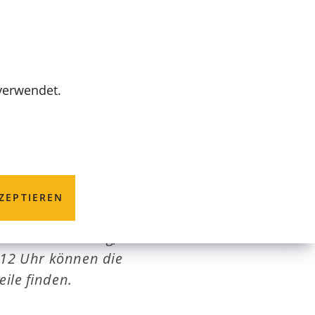
MENÜ
 verwendet.
esshaus
ZEPTIEREN
markt am Samstag,
 12 Uhr können die
ile finden.