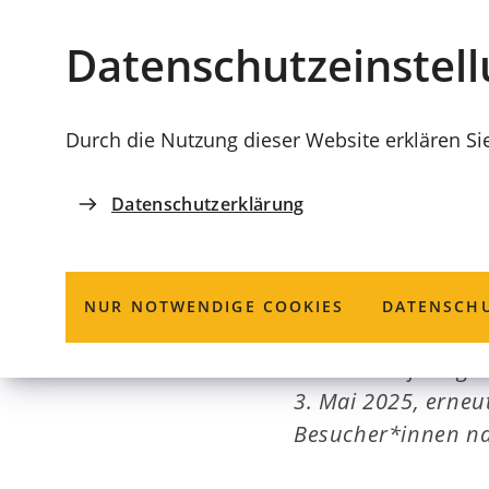
Stadt
INHALT ANSPRINGEN
Datenschutz­einstel
Coburg
Durch die Nutzung dieser Website erklären Si
Datenschutzerklärung
KONGRESSHAUS ROSENGARTEN
11. Mädelsflo
NUR NOTWENDIGE COOKIES
DATENSCHU
Nach sechsjähriger
3. Mai 2025, erneu
Besucher*innen nac