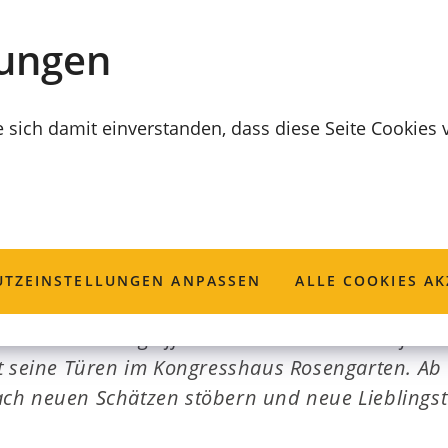
lungen
e sich damit einverstanden, dass diese Seite Cookies
hmarkt im Kongr
TZ­EINSTELLUNGEN ANPASSEN
ALLE COOKIES AK
 Unterbrechung öffnet der beliebte Mädelsfloh
t seine Türen im Kongresshaus Rosengarten. Ab
h neuen Schätzen stöbern und neue Lieblingste