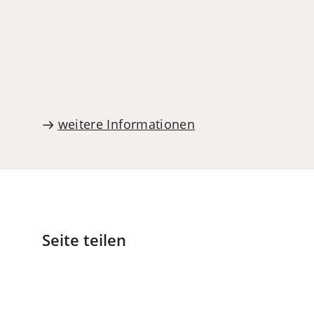
in
einem
neuen
Tab)
weitere Informationen
Seite teilen