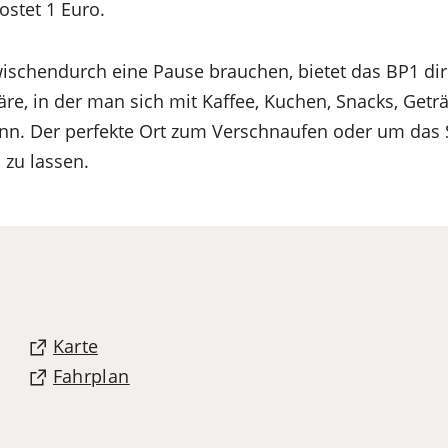
kostet 1 Euro.
zwischendurch eine Pause brauchen, bietet das BP1 di
e, in der man sich mit Kaffee, Kuchen, Snacks, Geträ
nn. Der perfekte Ort zum Verschnaufen oder um das 
 zu lassen.
(Öffnet
Karte
in
(Öffnet
Fahrplan
einem
in
neuen
einem