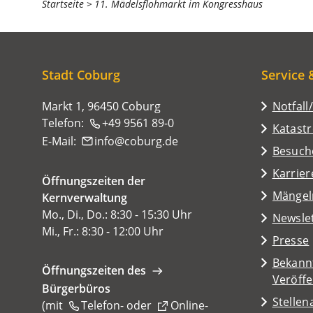
Sie
Startseite
11. Mädelsflohmarkt im Kongresshaus
befinden
sich
hier:
Stadt Coburg
Service 
Markt 1, 96450 Coburg
Notfall
Telefon:
+49 9561 89-0
Katast
E-Mail:
info
coburg
de
(Öffnet
Besuch
in
Karrier
Öffnungszeiten der
einem
(Öffnet
Mängel
Kernverwaltung
neuen
in
Mo., Di., Do.: 8:30 - 15:30 Uhr
Tab)
Newsle
einem
Mi., Fr.: 8:30 - 12:00 Uhr
Presse
neuen
Tab)
Bekann
Öffnungszeiten des
Veröff
Bürgerbüros
Stelle
(mit
Telefon-
oder
Online-