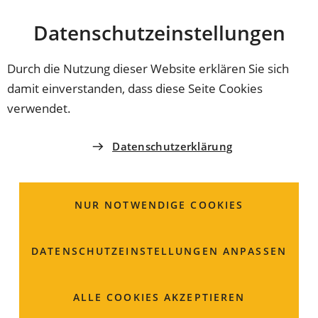
Stadt
INHALT ANSPRINGEN
Datenschutz­einstellungen
Coburg
Durch die Nutzung dieser Website erklären Sie sich
damit einverstanden, dass diese Seite Cookies
EHRUNGEN
verwendet.
Tafel-Mitgründerin Edda
Datenschutzerklärung
Kroos geehrt
NUR NOTWENDIGE COOKIES
Für ihren langjährigen Einsatz bei der Coburger Tafel
hat Edda Kroos die städtische Auszeichnung „Die Stadt
Coburg dankt“ in Silber erhalten. Seit über 16 Jahren
DATENSCHUTZ­EINSTELLUNGEN ANPASSEN
engagiert sie sich mit großem Herz für Menschen in
Not.
ALLE COOKIES AKZEPTIEREN