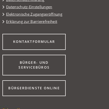
Datenschutz-Einstellungen
Elektronische Zugangseröffnung
Erklärung zur Barrierefreiheit
(ÖFFNET
KONTAKTFORMULAR
IN
EINEM
NEUEN
TAB)
BÜRGER- UND
(ÖFFNET
SERVICEBÜROS
IN
EINEM
NEUEN
TAB)
(ÖFFNET
BÜRGERDIENSTE ONLINE
IN
EINEM
NEUEN
TAB)