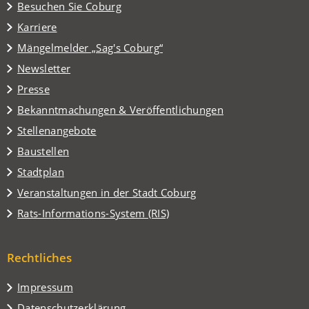
(Öffnet
Besuchen Sie Coburg
in
Karriere
einem
(Öffnet
Mängelmelder „Sag's Coburg“
neuen
in
Tab)
Newsletter
einem
Presse
neuen
Tab)
Bekanntmachungen & Veröffentlichungen
Stellenangebote
Baustellen
(Öffnet
Stadtplan
in
(Öffnet
Veranstaltungen in der Stadt Coburg
einem
in
(Öffnet
Rats-Informations-System (RIS)
neuen
einem
in
Tab)
neuen
einem
Tab)
Rechtliches
neuen
Tab)
Impressum
Datenschutzerklärung