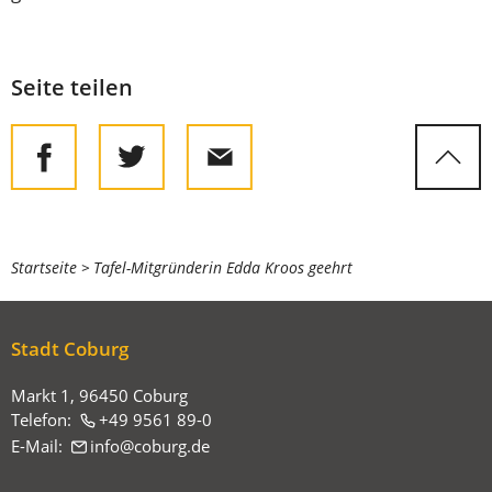
Seite teilen
Sie
Startseite
Tafel-Mitgründerin Edda Kroos geehrt
befinden
sich
Stadt Coburg
hier:
Markt 1, 96450 Coburg
Telefon:
+49 9561 89-0
E-Mail:
info
coburg
de