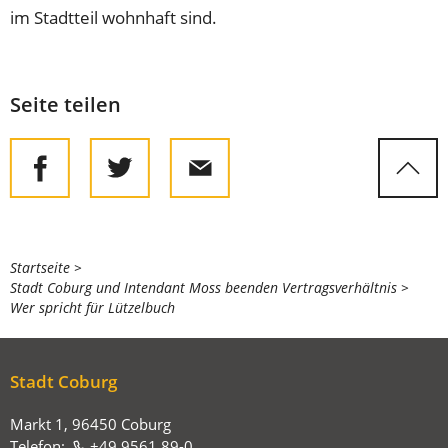
im Stadtteil wohnhaft sind.
Seite teilen
Sie
Startseite
Stadt Coburg und Intendant Moss beenden Vertragsverhältnis
befinden
Wer spricht für Lützelbuch
sich
hier:
Stadt Coburg
Markt 1, 96450 Coburg
Telefon:
+49 9561 89-0