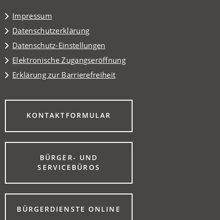
Tab)
Impressum
Datenschutzerklärung
Datenschutz-Einstellungen
Elektronische Zugangseröffnung
Erklärung zur Barrierefreiheit
(ÖFFNET
KONTAKTFORMULAR
IN
EINEM
NEUEN
TAB)
BÜRGER- UND
(ÖFFNET
SERVICEBÜROS
IN
EINEM
NEUEN
TAB)
(ÖFFNET
BÜRGERDIENSTE ONLINE
IN