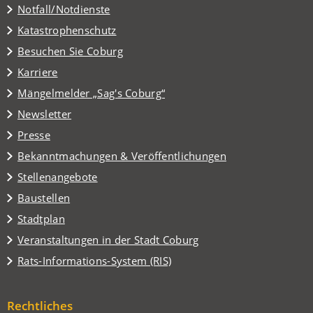
Notfall/Notdienste
Katastrophenschutz
(Öffnet
Besuchen Sie Coburg
in
Karriere
einem
(Öffnet
Mängelmelder „Sag's Coburg“
neuen
in
Tab)
Newsletter
einem
Presse
neuen
Tab)
Bekanntmachungen & Veröffentlichungen
Stellenangebote
Baustellen
(Öffnet
Stadtplan
in
(Öffnet
Veranstaltungen in der Stadt Coburg
einem
in
(Öffnet
Rats-Informations-System (RIS)
neuen
einem
in
Tab)
neuen
einem
Tab)
Rechtliches
neuen