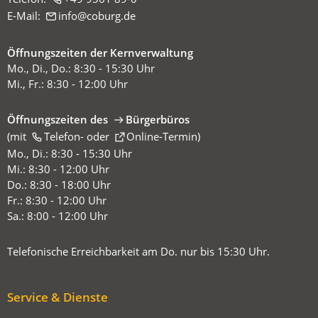
E-Mail:
info
coburg
de
Öffnungszeiten der Kernverwaltung
Mo., Di., Do.: 8:30 - 15:30 Uhr
Mi., Fr.: 8:30 - 12:00 Uhr
Öffnungszeiten des
Bürgerbüros
(mit
(Öffnet
Telefon-
oder
Online-Termin
)
in
Mo., Di.: 8:30 - 15:30 Uhr
einem
Mi.: 8:30 - 12:00 Uhr
neuen
Do.: 8:30 - 18:00 Uhr
Tab)
Fr.: 8:30 - 12:00 Uhr
Sa.: 8:00 - 12:00 Uhr
Telefonische Erreichbarkeit am Do. nur bis 15:30 Uhr.
Service & Dienste