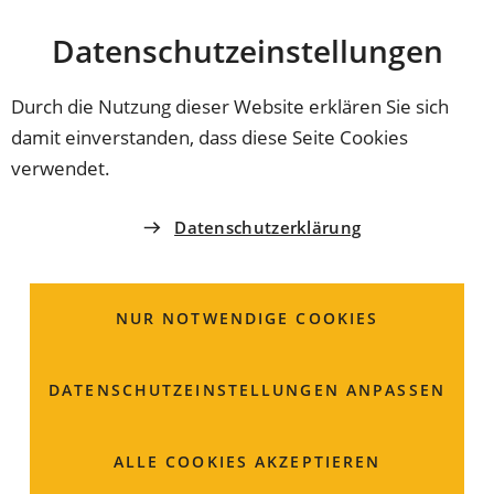
Stadt
INHALT ANSPRINGEN
Datenschutz­einstellungen
Coburg
Durch die Nutzung dieser Website erklären Sie sich
damit einverstanden, dass diese Seite Cookies
STADTPOLITIK
verwendet.
Aus dem Stadtrat
Datenschutzerklärung
In der Sitzung am 25. Juni 2026 hat der Stadtrat
wieder über wichtige Themen entschieden. Unter
NUR NOTWENDIGE COOKIES
anderem stand die Entscheidung zur einer neuen
Brücke über die Itz auf der Tagesordnung.
DATENSCHUTZ­EINSTELLUNGEN ANPASSEN
ALLE COOKIES AKZEPTIEREN