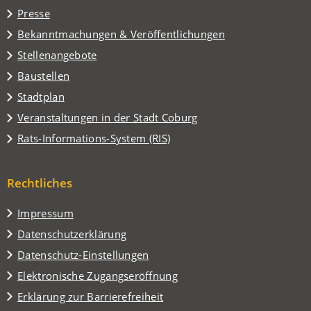
einem
Presse
neuen
Tab)
Bekanntmachungen & Veröffentlichungen
Stellenangebote
Baustellen
(Öffnet
Stadtplan
in
(Öffnet
Veranstaltungen in der Stadt Coburg
einem
in
(Öffnet
Rats-Informations-System (RIS)
neuen
einem
in
Tab)
neuen
einem
Tab)
Rechtliches
neuen
Tab)
Impressum
Datenschutzerklärung
Datenschutz-Einstellungen
Elektronische Zugangseröffnung
Erklärung zur Barrierefreiheit