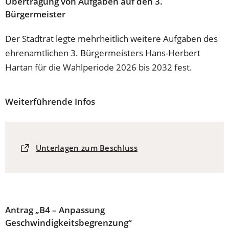
Übertragung von Aufgaben auf den 3.
Bürgermeister
Der Stadtrat legte mehrheitlich weitere Aufgaben des
ehrenamtlichen 3. Bürgermeisters Hans-Herbert
Hartan für die Wahlperiode 2026 bis 2032 fest.
Weiterführende Infos
(Öffnet
Unterlagen zum Beschluss
in
einem
neuen
Tab)
Antrag „B4 – Anpassung
Geschwindigkeitsbegrenzung“