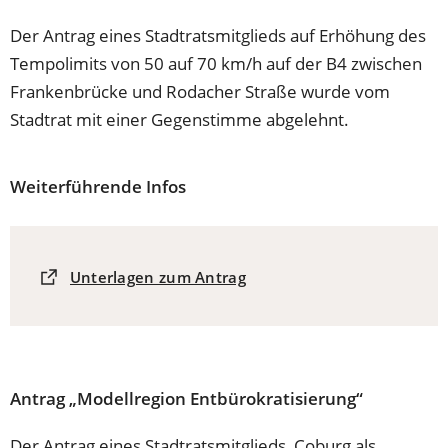
Der Antrag eines Stadtratsmitglieds auf Erhöhung des
Tempolimits von 50 auf 70 km/h auf der B4 zwischen
Frankenbrücke und Rodacher Straße wurde vom
Stadtrat mit einer Gegenstimme abgelehnt.
Weiterführende Infos
(Öffnet
Unterlagen zum Antrag
in
einem
neuen
Tab)
Antrag „Modellregion Entbürokratisierung“
Der Antrag eines Stadtratsmitglieds, Coburg als