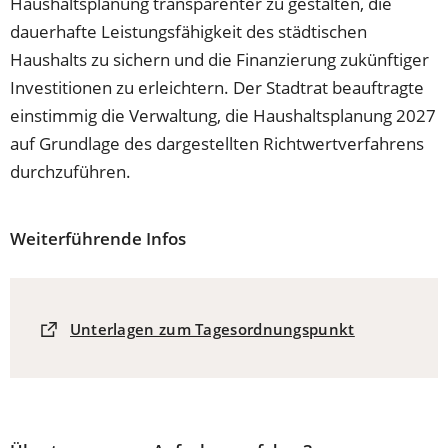
Haushaltsplanung transparenter zu gestalten, die
dauerhafte Leistungsfähigkeit des städtischen
Haushalts zu sichern und die Finanzierung zukünftiger
Investitionen zu erleichtern. Der Stadtrat beauftragte
einstimmig die Verwaltung, die Haushaltsplanung 2027
auf Grundlage des dargestellten Richtwertverfahrens
durchzuführen.
Weiterführende Infos
(Öffnet
Unterlagen zum Tagesordnungspunkt
in
einem
neuen
Tab)