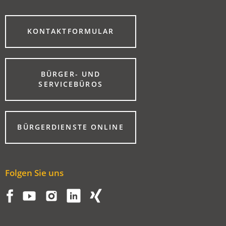
(ÖFFNET
KONTAKTFORMULAR
IN
EINEM
NEUEN
TAB)
BÜRGER- UND
(ÖFFNET
SERVICEBÜROS
IN
EINEM
NEUEN
TAB)
(ÖFFNET
BÜRGERDIENSTE ONLINE
IN
EINEM
NEUEN
TAB)
Folgen Sie uns