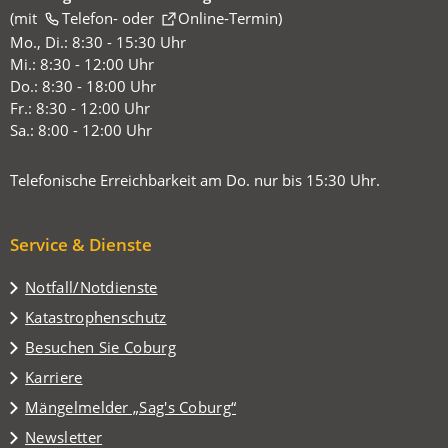
(mit
(Öffnet
Telefon-
oder
Online-Termin
)
in
Mo., Di.: 8:30 - 15:30 Uhr
einem
Mi.: 8:30 - 12:00 Uhr
neuen
Do.: 8:30 - 18:00 Uhr
Tab)
Fr.: 8:30 - 12:00 Uhr
Sa.: 8:00 - 12:00 Uhr
Telefonische Erreichbarkeit am Do. nur bis 15:30 Uhr.
Service & Dienste
Notfall/Notdienste
Katastrophenschutz
(Öffnet
Besuchen Sie Coburg
in
Karriere
einem
(Öffnet
Mängelmelder „Sag's Coburg“
neuen
in
Tab)
Newsletter