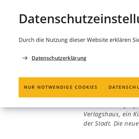
Stadt
INHALT ANSPRINGEN
Datenschutz­einstel
Coburg
Durch die Nutzung dieser Website erklären Si
Datenschutzerklärung
PODCAST
Vom Bierpalas
NUR NOTWENDIGE COOKIES
DATENSCHU
Bevor der Kaufhof 
Verlagshaus, ein Ki
der Stadt. Die neue