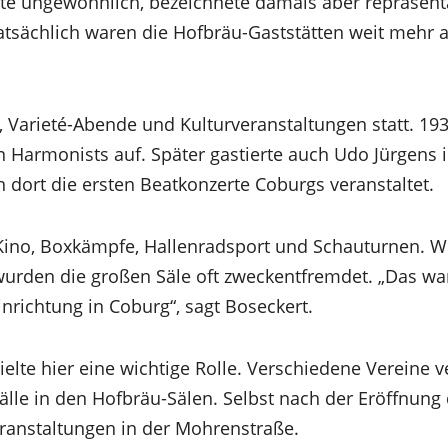
eute ungewöhnlich, bezeichnete damals aber repräsent
atsächlich waren die Hofbräu-Gaststätten weit mehr a
 Varieté-Abende und Kulturveranstaltungen statt. 193
armonists auf. Später gastierte auch Udo Jürgens i
 dort die ersten Beatkonzerte Coburgs veranstaltet.
ino, Boxkämpfe, Hallenradsport und Schauturnen. We
 wurden die großen Säle oft zweckentfremdet. „Das wa
nrichtung in Coburg“, sagt Boseckert.
elte hier eine wichtige Rolle. Verschiedene Vereine v
älle in den Hofbräu-Sälen. Selbst nach der Eröffnun
eranstaltungen in der Mohrenstraße.