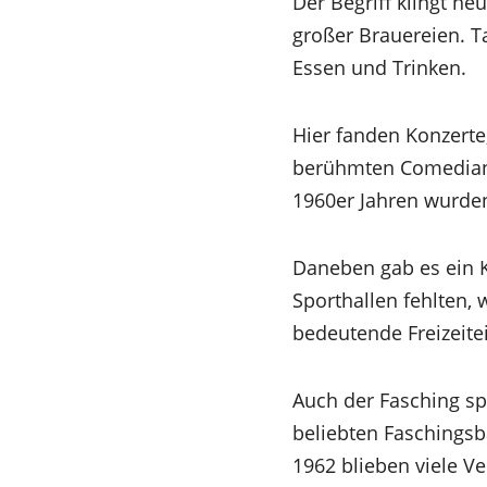
Der Begriff klingt h
großer Brauereien. T
Essen und Trinken.
Hier fanden Konzerte,
berühmten Comedian H
1960er Jahren wurden
Daneben gab es ein K
Sporthallen fehlten,
bedeutende Freizeitei
Auch der Fasching spi
beliebten Faschingsb
1962 blieben viele V