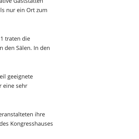
ative Gaststätten
ls nur ein Ort zum
1 traten die
n den Sälen. In den
il geeignete
r eine sehr
eranstalteten ihre
g des Kongresshauses