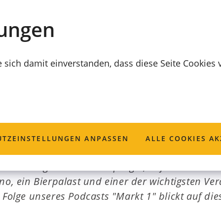
lungen
e sich damit einverstanden, dass diese Seite Cookies
t zum Kaufhof
TZ­EINSTELLUNGEN ANPASSEN
ALLE COOKIES AK
die Coburger Innenstadt prägte, befanden sich an
no, ein Bierpalast und einer der wichtigsten Ve
 Folge unseres Podcasts "Markt 1" blickt auf die