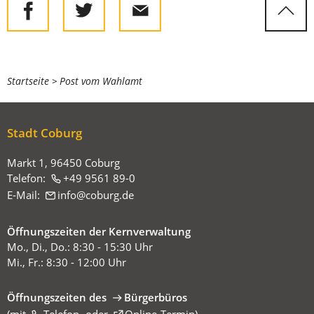
Sie
Startseite
Post vom Wahlamt
befinden
sich
Stadt Coburg
hier:
Markt 1, 96450 Coburg
Telefon:
+49 9561 89-0
E-Mail:
info
coburg
de
Öffnungszeiten der Kernverwaltung
Mo., Di., Do.: 8:30 - 15:30 Uhr
Mi., Fr.: 8:30 - 12:00 Uhr
Öffnungszeiten des
Bürgerbüros