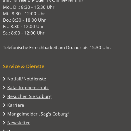
(mit
(Öffnet
Telefon-
oder
Online-Termin
)
in
Mo., Di.: 8:30 - 15:30 Uhr
einem
Mi.: 8:30 - 12:00 Uhr
neuen
Do.: 8:30 - 18:00 Uhr
Tab)
Fr.: 8:30 - 12:00 Uhr
Sa.: 8:00 - 12:00 Uhr
Telefonische Erreichbarkeit am Do. nur bis 15:30 Uhr.
Service & Dienste
Notfall/Notdienste
Katastrophenschutz
(Öffnet
Besuchen Sie Coburg
in
Karriere
einem
(Öffnet
Mängelmelder „Sag's Coburg“
neuen
in
Tab)
Newsletter
einem