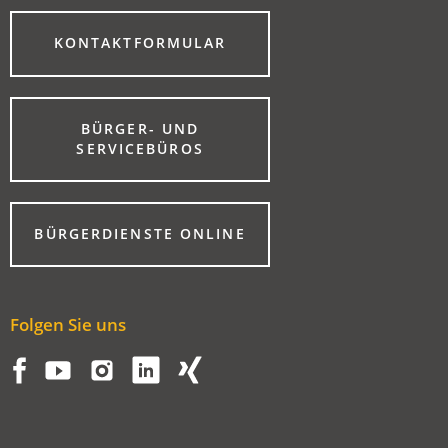
(ÖFFNET
KONTAKTFORMULAR
IN
EINEM
NEUEN
TAB)
BÜRGER- UND
(ÖFFNET
SERVICEBÜROS
IN
EINEM
NEUEN
TAB)
(ÖFFNET
BÜRGERDIENSTE ONLINE
IN
EINEM
NEUEN
TAB)
Folgen Sie uns