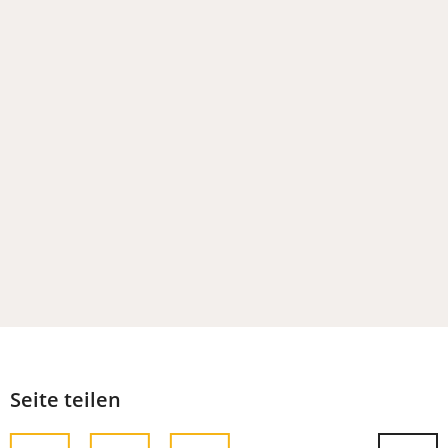
Tab)
neuen
Tab)
Seite teilen