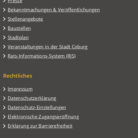
Presse
neuen
Tab)
Bekanntmachungen & Veröffentlichungen
Stellenangebote
Baustellen
(Öffnet
Stadtplan
in
(Öffnet
Veranstaltungen in der Stadt Coburg
einem
in
(Öffnet
Rats-Informations-System (RIS)
neuen
einem
in
Tab)
neuen
einem
Tab)
Rechtliches
neuen
Tab)
Impressum
Datenschutzerklärung
Datenschutz-Einstellungen
Elektronische Zugangseröffnung
Erklärung zur Barrierefreiheit