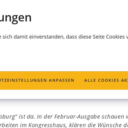
lungen
e sich damit einverstanden, dass diese Seite Cookies
be von Unser Co
TZ­EINSTELLUNGEN ANPASSEN
ALLE COOKIES AK
burg" ist da. In der Februar-Ausgabe schauen w
beiten im Kongresshaus, klären die Wünsche de