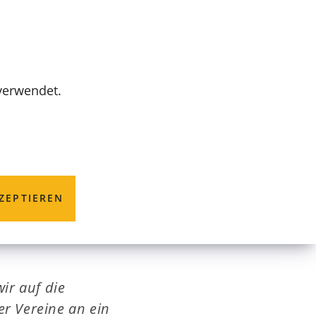
MENÜ
 verwendet.
burg
ZEPTIEREN
ir auf die
r Vereine an ein