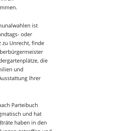
timmen.
munalwahlen ist
Landtags- oder
zu Unrecht, finde
Oberbürgermeister
dergartenplätze, die
milien und
usstattung Ihrer
 nach Parteibuch
agmatisch und hat
dträte haben in den