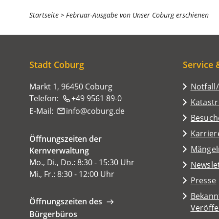
Sie
Startseite
Februar-Ausgabe von Unser Coburg erschienen
befinden
sich
hier:
Stadt Coburg
Service 
Markt 1, 96450 Coburg
Notfall
Telefon:
+49 9561 89-0
Katast
E-Mail:
info
coburg
de
(Öffnet
Besuch
in
Karrier
Öffnungszeiten der
einem
(Öffnet
Mängel
Kernverwaltung
neuen
in
Mo., Di., Do.: 8:30 - 15:30 Uhr
Tab)
Newsle
einem
Mi., Fr.: 8:30 - 12:00 Uhr
Presse
neuen
Tab)
Bekann
Öffnungszeiten des
Veröff
Bürgerbüros