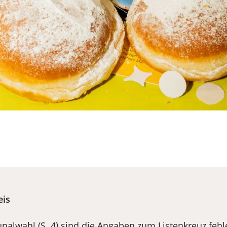
eis
nalwahl (S. 4) sind die Angaben zum Listenkreuz fehl