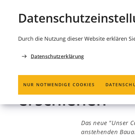
Stadt
INHALT ANSPRINGEN
Datenschutz­einstel
Coburg
Durch die Nutzung dieser Website erklären Si
Datenschutzerklärung
HCS STADTMAGAZIN
Februar-Ausga
NUR NOTWENDIGE COOKIES
DATENSCHU
erschienen
Das neue "Unser Co
anstehenden Bauar