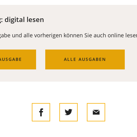
 digital lesen
gabe und alle vorherigen können Sie auch online lese
AUSGABE
(ÖFFNET
ALLE AUSGABEN
IN
EINEM
NEUEN
TAB)