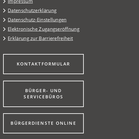
Impressum
Datenschutzerklärung
Datenschutz-Einstellungen
Elektronische Zugangseröffnung
Erklärung zur Barrierefreiheit
(ÖFFNET
KONTAKTFORMULAR
IN
EINEM
NEUEN
TAB)
BÜRGER- UND
(ÖFFNET
SERVICEBÜROS
IN
EINEM
NEUEN
TAB)
(ÖFFNET
BÜRGERDIENSTE ONLINE
IN
EINEM