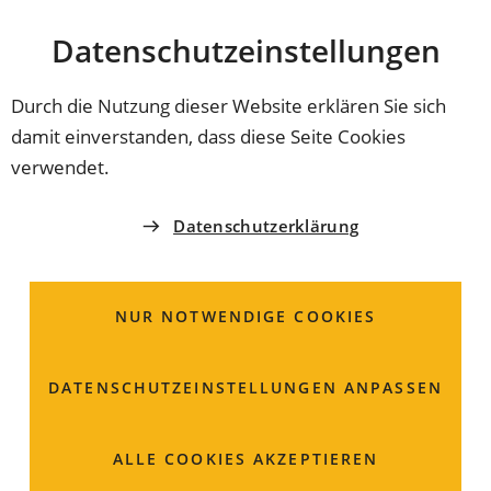
Stadt
INHALT ANSPRINGEN
Datenschutz­einstellungen
Coburg
Durch die Nutzung dieser Website erklären Sie sich
damit einverstanden, dass diese Seite Cookies
STADTRAT
verwendet.
Stadtrat stimmt
Datenschutzerklärung
Kaufhof-Kauf zu
NUR NOTWENDIGE COOKIES
Die Stadt wird die Kaufhof-Immobilie kaufen. Das hat
der Stadtrat im Februar entschieden. Neben einem
Sport-Einzelhandel sollen Stadtarchiv und
DATENSCHUTZ­EINSTELLUNGEN ANPASSEN
Stadtbücherei hier ein neues Zuhause finden. Das
Gebäude bietet aber noch Platz für mehr.
ALLE COOKIES AKZEPTIEREN