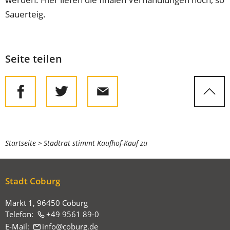
Sauerteig.
Seite teilen
Sie
Startseite
Stadtrat stimmt Kaufhof-Kauf zu
befinden
sich
Stadt Coburg
hier:
Markt 1, 96450 Coburg
Telefon:
+49 9561 89-0
E-Mail:
info
coburg
de