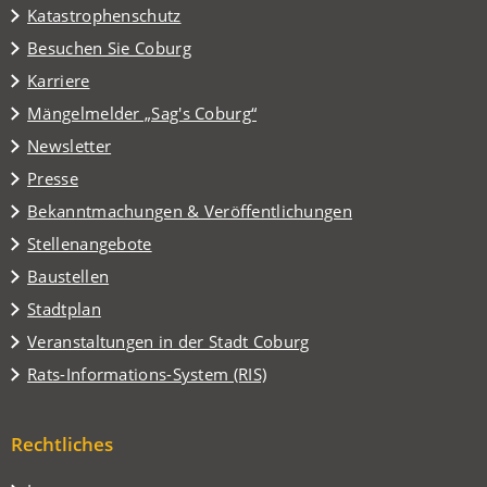
Katastrophenschutz
(Öffnet
Besuchen Sie Coburg
in
Karriere
einem
(Öffnet
Mängelmelder „Sag's Coburg“
neuen
in
Tab)
Newsletter
einem
Presse
neuen
Tab)
Bekanntmachungen & Veröffentlichungen
Stellenangebote
Baustellen
(Öffnet
Stadtplan
in
(Öffnet
Veranstaltungen in der Stadt Coburg
einem
in
(Öffnet
Rats-Informations-System (RIS)
neuen
einem
in
Tab)
neuen
einem
Tab)
Rechtliches
neuen
Tab)