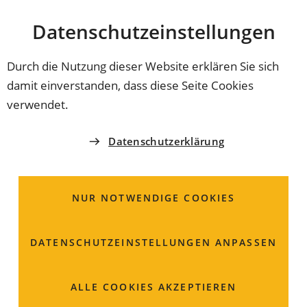
Stadt
INHALT ANSPRINGEN
Datenschutz­einstellungen
Coburg
Durch die Nutzung dieser Website erklären Sie sich
damit einverstanden, dass diese Seite Cookies
KATASTROPHENSCHUTZ
verwendet.
Gut gerüstet für den
Datenschutzerklärung
Ernstfall
NUR NOTWENDIGE COOKIES
Drei neue Spezialfahrzeuge erweitern die Möglichkeiten
im Katastrophen- und Bevölkerungsschutz und
unterstützen ab sofort für schnelle, flexible Hilfe bei
DATENSCHUTZ­EINSTELLUNGEN ANPASSEN
unterschiedlichsten Gefahrenlagen. Vom CBRN-
Erkunder bis zum geländegängigen UTV investiert die
ALLE COOKIES AKZEPTIEREN
Stadt gemeinsam mit Bund und Freistaat in moderne
Technik.