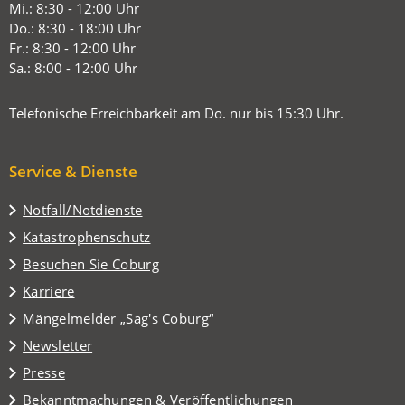
einem
Mi.: 8:30 - 12:00 Uhr
neuen
Do.: 8:30 - 18:00 Uhr
Tab)
Fr.: 8:30 - 12:00 Uhr
Sa.: 8:00 - 12:00 Uhr
Telefonische Erreichbarkeit am Do. nur bis 15:30 Uhr.
Service & Dienste
Notfall/Notdienste
Katastrophenschutz
(Öffnet
Besuchen Sie Coburg
in
Karriere
einem
(Öffnet
Mängelmelder „Sag's Coburg“
neuen
in
Tab)
Newsletter
einem
Presse
neuen
Tab)
Bekanntmachungen & Veröffentlichungen