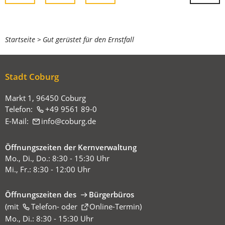
Sie
Startseite
Gut gerüstet für den Ernstfall
befinden
sich
Stadt Coburg
hier:
Markt 1, 96450 Coburg
Telefon:
+49 9561 89-0
E-Mail:
info
coburg
de
Öffnungszeiten der Kernverwaltung
Mo., Di., Do.: 8:30 - 15:30 Uhr
Mi., Fr.: 8:30 - 12:00 Uhr
Öffnungszeiten des
Bürgerbüros
(mit
(Öffnet
Telefon-
oder
Online-Termin
)
in
Mo., Di.: 8:30 - 15:30 Uhr