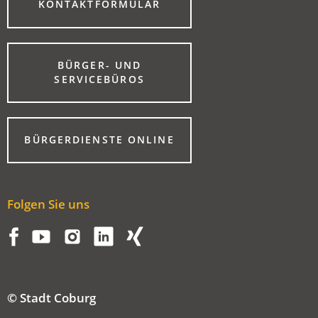
(ÖFFNET
KONTAKTFORMULAR
IN
EINEM
NEUEN
TAB)
BÜRGER- UND
(ÖFFNET
SERVICEBÜROS
IN
EINEM
NEUEN
TAB)
(ÖFFNET
BÜRGERDIENSTE ONLINE
IN
EINEM
NEUEN
TAB)
Folgen Sie uns
© Stadt Coburg