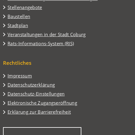
Stellenangebote
Baustellen
(Öffnet
Stadtplan
in
(Öffnet
Veranstaltungen in der Stadt Coburg
einem
in
(Öffnet
Rats-Informations-System (RIS)
neuen
einem
in
Tab)
neuen
einem
Tab)
Rechtliches
neuen
Tab)
Impressum
Datenschutzerklärung
Datenschutz-Einstellungen
Elektronische Zugangseröffnung
Erklärung zur Barrierefreiheit