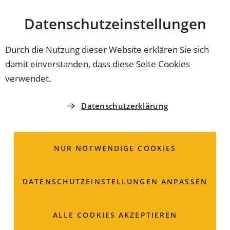
Stadt
INHALT ANSPRINGEN
Datenschutz­einstellungen
Coburg
Durch die Nutzung dieser Website erklären Sie sich
damit einverstanden, dass diese Seite Cookies
EXISTENZGRÜNDUNG UND UNTERNEHMEN
verwendet.
Ihr Start in die
Datenschutzerklärung
Existenzgründung
NUR NOTWENDIGE COOKIES
Es gibt bestimmte Anforderungen bei der
Existenzgründung. Für einige Tätigkeigten benötigen
Sie bestimmte Voraussetzungen oder Genehmigungen.
DATENSCHUTZ­EINSTELLUNGEN ANPASSEN
ALLE COOKIES AKZEPTIEREN