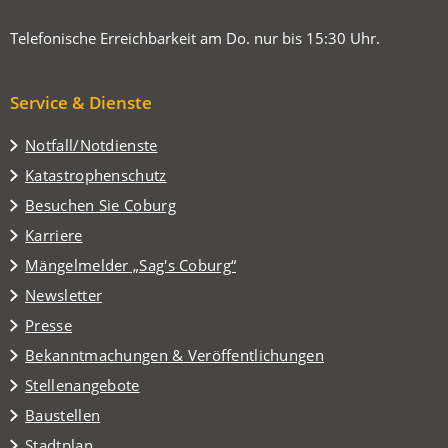
Telefonische Erreichbarkeit am Do. nur bis 15:30 Uhr.
Service & Dienste
Notfall/Notdienste
Katastrophenschutz
(Öffnet
Besuchen Sie Coburg
in
Karriere
einem
(Öffnet
Mängelmelder „Sag's Coburg“
neuen
in
Tab)
Newsletter
einem
Presse
neuen
Tab)
Bekanntmachungen & Veröffentlichungen
Stellenangebote
Baustellen
(Öffnet
Stadtplan