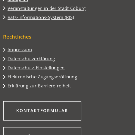
in
(Öffnet
Veranstaltungen in der Stadt Coburg
einem
in
(Öffnet
Rats-Informations-System (RIS)
neuen
einem
in
Tab)
neuen
einem
Tab)
Rechtliches
neuen
Tab)
Impressum
Datenschutzerklärung
Datenschutz-Einstellungen
Elektronische Zugangseröffnung
Erklärung zur Barrierefreiheit
(ÖFFNET
KONTAKTFORMULAR
IN
EINEM
NEUEN
TAB)