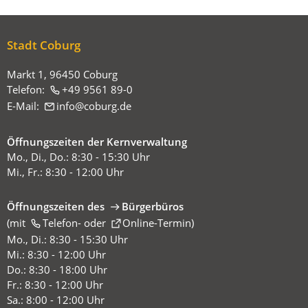
befinden
sich
hier:
Stadt Coburg
Markt 1, 96450 Coburg
Telefon:
+49 9561 89-0
E-Mail:
info
coburg
de
Öffnungszeiten der Kernverwaltung
Mo., Di., Do.: 8:30 - 15:30 Uhr
Mi., Fr.: 8:30 - 12:00 Uhr
Öffnungszeiten des
Bürgerbüros
(mit
(Öffnet
Telefon-
oder
Online-Termin
)
in
Mo., Di.: 8:30 - 15:30 Uhr
einem
Mi.: 8:30 - 12:00 Uhr
neuen
Do.: 8:30 - 18:00 Uhr
Tab)
Fr.: 8:30 - 12:00 Uhr
Sa.: 8:00 - 12:00 Uhr